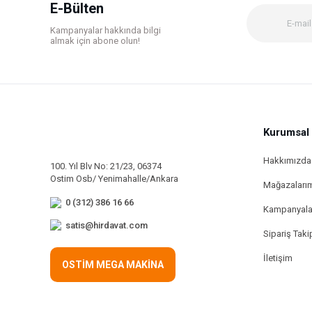
Ürün bilgilerinde hatalar bulunuyor.
E-Bülten
Ürün fiyatı diğer sitelerden daha pahalı.
Kampanyalar hakkında bilgi
Bu ürüne benzer farklı alternatifler olmalı.
almak için abone olun!
Kurumsal
Hakkımızda
100. Yıl Blv No: 21/23, 06374
Ostim Osb/ Yenimahalle/Ankara
Mağazaları
0 (312) 386 16 66
Kampanyala
satis@hirdavat.com
Sipariş Taki
İletişim
OSTİM MEGA MAKİNA