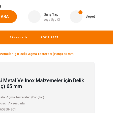
g
Giriş Yap
ARA
Sepet
veya Üye Ol
Aksesuarlar
1001FIRSAT
alzemeler için Delik Açma Testeresi (Panç) 65 mm
si Metal Ve Inox Malzemeler için Delik
nç) 65 mm
elik Açma Testereleri (Pançlar)
osch Aksesuarlar
608584801