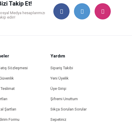
Bizi Takip Et!
osyal Medya hesaplarımızı
akip edin!
eler
Yardım
Satış Sözleşmesi
Sipariş Takibi
 Güvenlik
Yeni Üyelik
Teslimat
Üye Girişi
tları
Şifremi Unuttum
al Şartları
Sıkça Sorulan Sorular
ldirim Formu
Sepetiniz