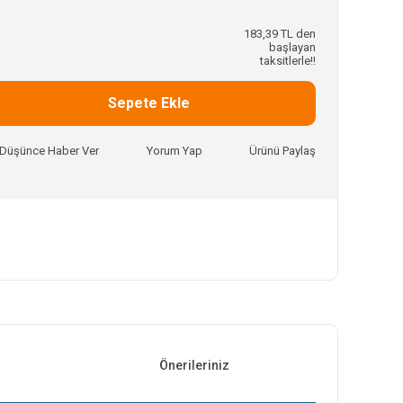
183,39 TL den
başlayan
taksitlerle!!
Sepete Ekle
ı Düşünce Haber Ver
Yorum Yap
Ürünü Paylaş
Önerileriniz