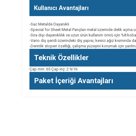
Kullanıcı Avantajları
-Sac Metalde Dayanıklı
-Special for Sheet Metal Pançları metal üzerinde delik açma u
-Sıra dışı dayanıklılık ve uzun ürün kullanım ömrü için %8 koba
-Vario diş şeridi üzerindeki diş yapısı, kesici ağız kısmında d
-Derinlik stoperi özelliği, çalışma yüzeyini korumak için yarılm
Teknik Özellikler
Çap mm: 65 Çap inç: 2 9/16
Paket İçeriği Avantajları
Bu ürünün fiyat bilgisi, resim, ürün açıklamalarında ve diğer k
Görüş ve önerileriniz için teşekkür ederiz.
Ürün resmi kalitesiz, bozuk veya görüntülenemiyor.
Ürün açıklamasında eksik bilgiler bulunuyor.