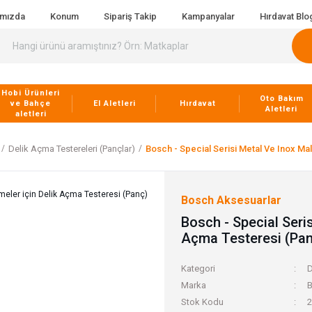
ımızda
Konum
Sipariş Takip
Kampanyalar
Hırdavat Blo
Hobi Ürünleri
Oto Bakım
ve Bahçe
El Aletleri
Hırdavat
Aletleri
aletleri
Delik Açma Testereleri (Pançlar)
Bosch - Special Serisi Metal Ve Inox M
Bosch Aksesuarlar
Bosch - Special Seri
Açma Testeresi (Pa
Kategori
D
Marka
B
Stok Kodu
2