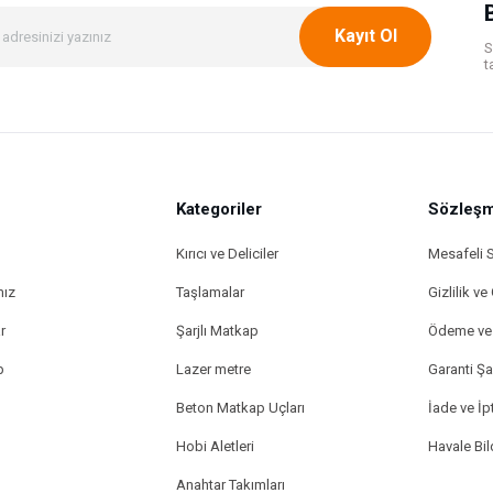
Kayıt Ol
S
t
Kategoriler
Gönder
Sözleşm
Kırıcı ve Deliciler
Mesafeli 
mız
Taşlamalar
Gizlilik ve
r
Şarjlı Matkap
Ödeme ve 
p
Lazer metre
Garanti Şar
Beton Matkap Uçları
İade ve İpt
Hobi Aletleri
Havale Bi
Anahtar Takımları