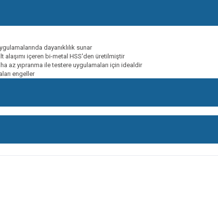
ygulamalarında dayanıklılık sunar
lt alaşımı içeren bi-metal HSS'den üretilmiştir
aha az yıpranma ile testere uygulamaları için idealdir
aları engeller
onularda yetersiz gördüğünüz noktaları öneri formunu kullanarak tarafımıza ileteb
Bu ürüne ilk yorumu siz yapın!
Yorum Yaz