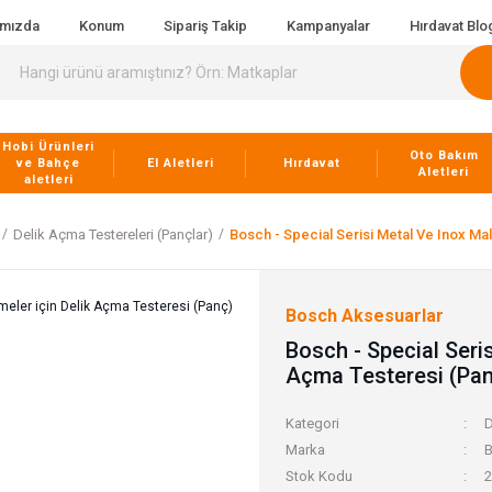
ımızda
Konum
Sipariş Takip
Kampanyalar
Hırdavat Blo
Hobi Ürünleri
Oto Bakım
ve Bahçe
El Aletleri
Hırdavat
Aletleri
aletleri
Delik Açma Testereleri (Pançlar)
Bosch - Special Serisi Metal Ve Inox M
Bosch Aksesuarlar
Bosch - Special Seri
Açma Testeresi (Pa
Kategori
D
Marka
B
Stok Kodu
2