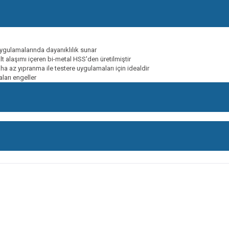
ygulamalarında dayanıklılık sunar
lt alaşımı içeren bi-metal HSS'den üretilmiştir
aha az yıpranma ile testere uygulamaları için idealdir
aları engeller
onularda yetersiz gördüğünüz noktaları öneri formunu kullanarak tarafımıza ileteb
Bu ürüne ilk yorumu siz yapın!
Yorum Yaz