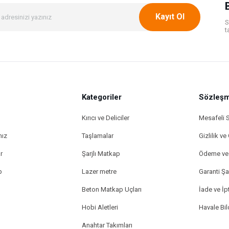
Kayıt Ol
S
t
Kategoriler
Gönder
Sözleşm
Kırıcı ve Deliciler
Mesafeli 
mız
Taşlamalar
Gizlilik ve
r
Şarjlı Matkap
Ödeme ve 
p
Lazer metre
Garanti Şar
Beton Matkap Uçları
İade ve İpt
Hobi Aletleri
Havale Bi
Anahtar Takımları