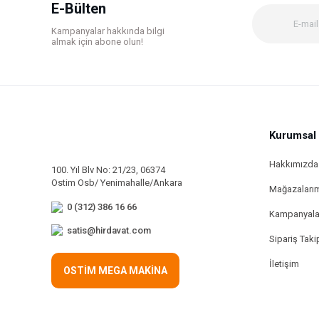
Ürün bilgilerinde hatalar bulunuyor.
E-Bülten
Ürün fiyatı diğer sitelerden daha pahalı.
Kampanyalar hakkında bilgi
Bu ürüne benzer farklı alternatifler olmalı.
almak için abone olun!
Kurumsal
Hakkımızda
100. Yıl Blv No: 21/23, 06374
Ostim Osb/ Yenimahalle/Ankara
Mağazaları
0 (312) 386 16 66
Kampanyala
satis@hirdavat.com
Sipariş Taki
İletişim
OSTİM MEGA MAKİNA