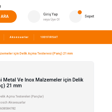
g
Giriş Yap
ARA
Sepet
veya Üye Ol
Aksesuarlar
1001FIRSAT
alzemeler için Delik Açma Testeresi (Panç) 21 mm
si Metal Ve Inox Malzemeler için Delik
nç) 21 mm
elik Açma Testereleri (Pançlar)
osch Aksesuarlar
608584782