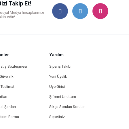
Bizi Takip Et!
osyal Medya hesaplarımızı
akip edin!
eler
Yardım
Satış Sözleşmesi
Sipariş Takibi
 Güvenlik
Yeni Üyelik
Teslimat
Üye Girişi
tları
Şifremi Unuttum
al Şartları
Sıkça Sorulan Sorular
ldirim Formu
Sepetiniz