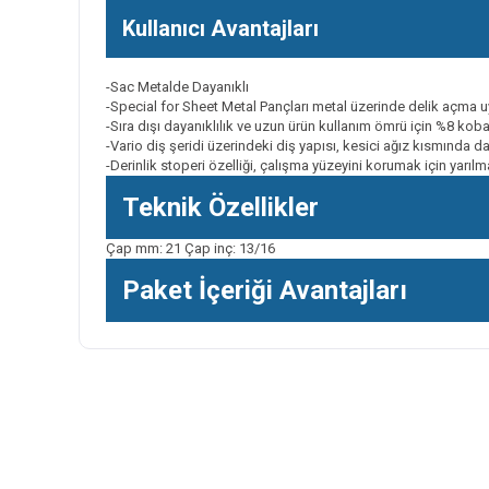
Kullanıcı Avantajları
-Sac Metalde Dayanıklı
-Special for Sheet Metal Pançları metal üzerinde delik açma u
-Sıra dışı dayanıklılık ve uzun ürün kullanım ömrü için %8 koba
-Vario diş şeridi üzerindeki diş yapısı, kesici ağız kısmında d
-Derinlik stoperi özelliği, çalışma yüzeyini korumak için yarılm
Teknik Özellikler
Çap mm: 21 Çap inç: 13/16
Paket İçeriği Avantajları
Bu ürünün fiyat bilgisi, resim, ürün açıklamalarında ve diğer k
Görüş ve önerileriniz için teşekkür ederiz.
Ürün resmi kalitesiz, bozuk veya görüntülenemiyor.
Ürün açıklamasında eksik bilgiler bulunuyor.