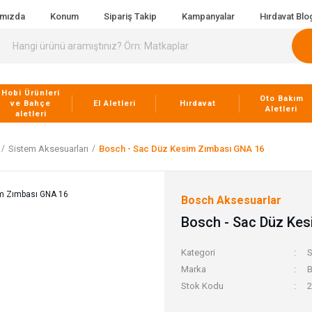
ımızda
Konum
Sipariş Takip
Kampanyalar
Hırdavat Blo
Hobi Ürünleri
Oto Bakım
ve Bahçe
El Aletleri
Hırdavat
Aletleri
aletleri
Sistem Aksesuarları
Bosch - Sac Düz Kesim Zımbası GNA 16
Bosch Aksesuarlar
Bosch - Sac Düz Ke
Kategori
S
Marka
B
Stok Kodu
2