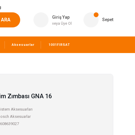
g
Giriş Yap
ARA
Sepet
veya Üye Ol
Aksesuarlar
1001FIRSAT
sim Zımbası GNA 16
istem Aksesuarları
osch Aksesuarlar
608639027