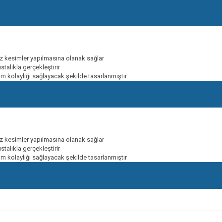
düz kesimler yapılmasına olanak sağlar
alıkla gerçekleştirir
nım kolaylığı sağlayacak şekilde tasarlanmıştır
düz kesimler yapılmasına olanak sağlar
alıkla gerçekleştirir
nım kolaylığı sağlayacak şekilde tasarlanmıştır
onularda yetersiz gördüğünüz noktaları öneri formunu kullanarak tarafımıza ileteb