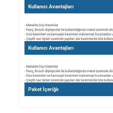
Kullanıcı Avantajları
- Metalde Düz Kesimler
- Panç, Bosch dişleyiciler ile kullanıldığında metal üzerinde 
- Düz kesimleri ve karmaşık kesimleri malzemeyi bozmadan ust
- Çeşitli sac tipleri üzerinde yapılan dar kesimlerde bile kulla
Kullanıcı Avantajları
- Metalde Düz Kesimler
- Panç, Bosch dişleyiciler ile kullanıldığında metal üzerinde 
- Düz kesimleri ve karmaşık kesimleri malzemeyi bozmadan ust
- Çeşitli sac tipleri üzerinde yapılan dar kesimlerde bile kulla
Paket İçeriğiı
Bu ürünün fiyat bilgisi, resim, ürün açıklamalarında ve diğer k
Görüş ve önerileriniz için teşekkür ederiz.