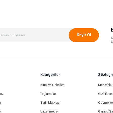
Bu ürüne ilk yorumu siz yapın!
Yorum Yaz
Kayıt Ol
S
t
Kategoriler
Gönder
Sözleşm
Kırıcı ve Deliciler
Mesafeli 
mız
Taşlamalar
Gizlilik ve
r
Şarjlı Matkap
Ödeme ve 
p
Lazer metre
Garanti Şar