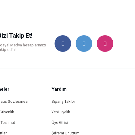
Bizi Takip Et!
osyal Medya hesaplarımızı
akip edin!
eler
Yardım
Satış Sözleşmesi
Sipariş Takibi
 Güvenlik
Yeni Üyelik
Teslimat
Üye Girişi
tları
Şifremi Unuttum