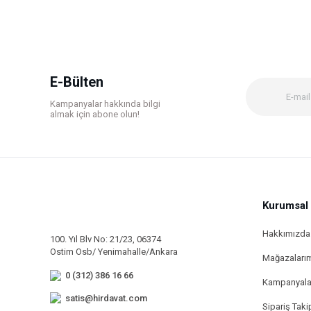
Ürün resmi kalitesiz, bozuk veya görüntülenemiyor.
Ürün açıklamasında eksik bilgiler bulunuyor.
Ürün bilgilerinde hatalar bulunuyor.
E-Bülten
Ürün fiyatı diğer sitelerden daha pahalı.
Kampanyalar hakkında bilgi
Bu ürüne benzer farklı alternatifler olmalı.
almak için abone olun!
Kurumsal
Hakkımızda
100. Yıl Blv No: 21/23, 06374
Ostim Osb/ Yenimahalle/Ankara
Mağazaları
0 (312) 386 16 66
Kampanyala
satis@hirdavat.com
Sipariş Taki