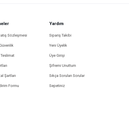
eler
Yardım
Satış Sözleşmesi
Sipariş Takibi
 Güvenlik
Yeni Üyelik
Teslimat
Üye Girişi
tları
Şifremi Unuttum
al Şartları
Sıkça Sorulan Sorular
ldirim Formu
Sepetiniz