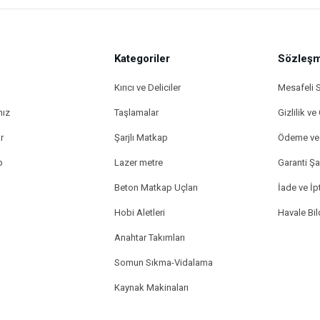
Kategoriler
Gönder
Sözleşm
Kırıcı ve Deliciler
Mesafeli 
mız
Taşlamalar
Gizlilik ve
r
Şarjlı Matkap
Ödeme ve 
p
Lazer metre
Garanti Şar
Beton Matkap Uçları
İade ve İpt
Hobi Aletleri
Havale Bi
Anahtar Takımları
Somun Sıkma-Vidalama
Kaynak Makinaları