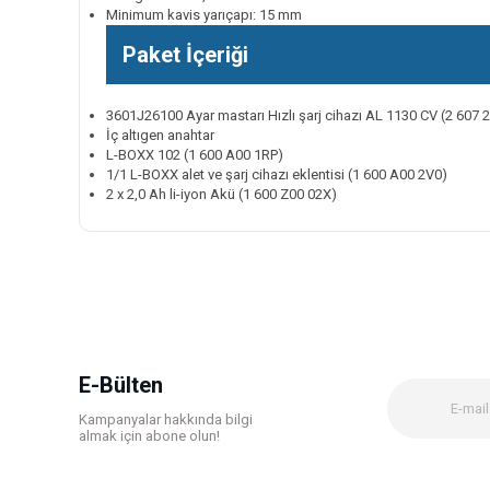
Minimum kavis yarıçapı: 15 mm
Paket İçeriği
3601J26100 Ayar mastarı Hızlı şarj cihazı AL 1130 CV (2 607 
İç altıgen anahtar
L-BOXX 102 (1 600 A00 1RP)
1/1 L-BOXX alet ve şarj cihazı eklentisi (1 600 A00 2V0)
2 x 2,0 Ah li-iyon Akü (1 600 Z00 02X)
Bu ürünün fiyat bilgisi, resim, ürün açıklamalarında ve diğer k
Görüş ve önerileriniz için teşekkür ederiz.
Ürün resmi kalitesiz, bozuk veya görüntülenemiyor.
Ürün açıklamasında eksik bilgiler bulunuyor.
Ürün bilgilerinde hatalar bulunuyor.
E-Bülten
Ürün fiyatı diğer sitelerden daha pahalı.
Kampanyalar hakkında bilgi
Bu ürüne benzer farklı alternatifler olmalı.
almak için abone olun!