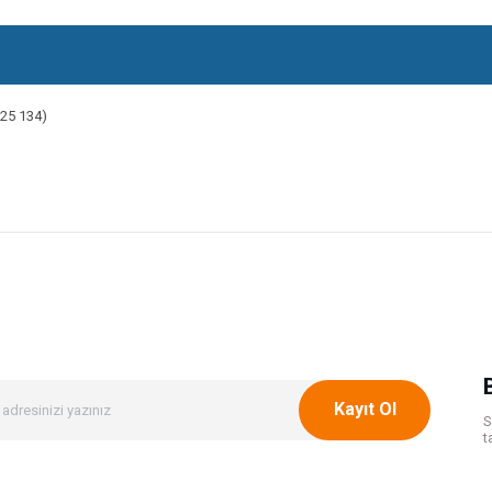
225 134)
onularda yetersiz gördüğünüz noktaları öneri formunu kullanarak tarafımıza ileteb
Bu ürüne ilk yorumu siz yapın!
Yorum Yaz
Kayıt Ol
S
t