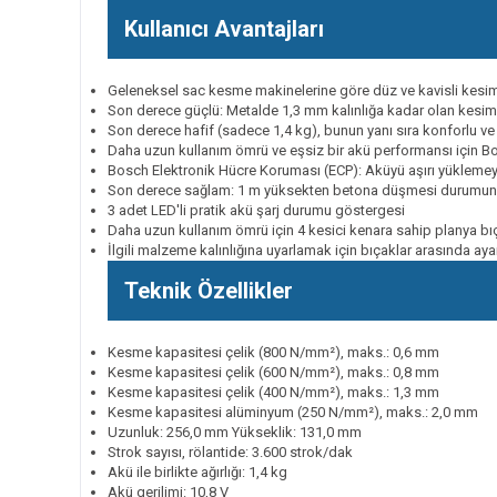
Kullanıcı Avantajları
Geleneksel sac kesme makinelerine göre düz ve kavisli kesim
Son derece güçlü: Metalde 1,3 mm kalınlığa kadar olan kesiml
Son derece hafif (sadece 1,4 kg), bunun yanı sıra konforlu 
Daha uzun kullanım ömrü ve eşsiz bir akü performansı için B
Bosch Elektronik Hücre Koruması (ECP): Aküyü aşırı yüklemeye
Son derece sağlam: 1 m yüksekten betona düşmesi durumunda 
3 adet LED'li pratik akü şarj durumu göstergesi
Daha uzun kullanım ömrü için 4 kesici kenara sahip planya bı
İlgili malzeme kalınlığına uyarlamak için bıçaklar arasında ay
Teknik Özellikler
Kesme kapasitesi çelik (800 N/mm²), maks.: 0,6 mm
Kesme kapasitesi çelik (600 N/mm²), maks.: 0,8 mm
Kesme kapasitesi çelik (400 N/mm²), maks.: 1,3 mm
Kesme kapasitesi alüminyum (250 N/mm²), maks.: 2,0 mm
Uzunluk: 256,0 mm Yükseklik: 131,0 mm
Strok sayısı, rölantide: 3.600 strok/dak
Akü ile birlikte ağırlığı: 1,4 kg
Akü gerilimi: 10,8 V