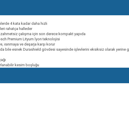
lerde 4 kata kadar daha hızlı
eri rahatça halleder
ve zahmetsiz çalışma için son derece kompakt yapıda
osch Premium Lityum İyon teknolojisi
, ısınmaya ve deşarja karşı korur
bile esnek Durashield gövdesi sayesinde işlevlerini eksiksiz olarak yerine 
çağı
arlanabilir kesim boşluğu