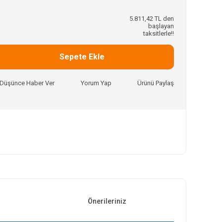
5.811,42 TL den
başlayan
taksitlerle!!
Sepete Ekle
ı Düşünce Haber Ver
Yorum Yap
Ürünü Paylaş
Önerileriniz