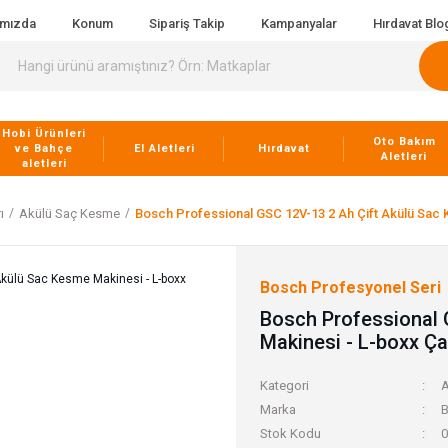
ımızda
Konum
Sipariş Takip
Kampanyalar
Hırdavat Blo
Hobi Ürünleri
Oto Bakım
ve Bahçe
El Aletleri
Hırdavat
Aletleri
aletleri
ı
Akülü Saç Kesme
Bosch Professional GSC 12V-13 2 Ah Çift Akülü Sac 
Bosch Profesyonel Seri
Bosch Professional 
Makinesi - L-boxx Ça
Kategori
A
Marka
B
Stok Kodu
0