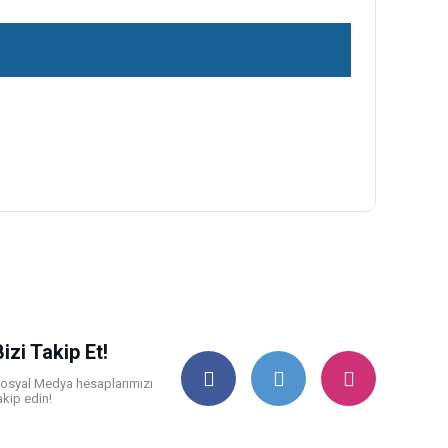
ilirsiniz.
Bizi Takip Et!
osyal Medya hesaplarımızı
akip edin!