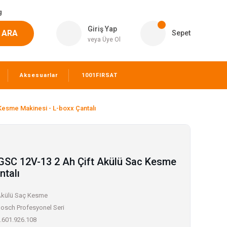
g
Giriş Yap
ARA
Sepet
veya Üye Ol
Aksesuarlar
1001FIRSAT
Kesme Makinesi - L-boxx Çantalı
GSC 12V-13 2 Ah Çift Akülü Sac Kesme
ntalı
külü Saç Kesme
osch Profesyonel Seri
.601.926.108