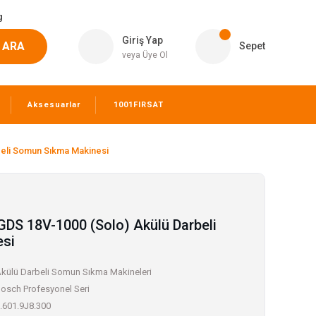
g
Giriş Yap
ARA
Sepet
veya Üye Ol
Aksesuarlar
1001FIRSAT
beli Somun Sıkma Makinesi
GDS 18V-1000 (Solo) Akülü Darbeli
esi
külü Darbeli Somun Sıkma Makineleri
osch Profesyonel Seri
.601.9J8.300