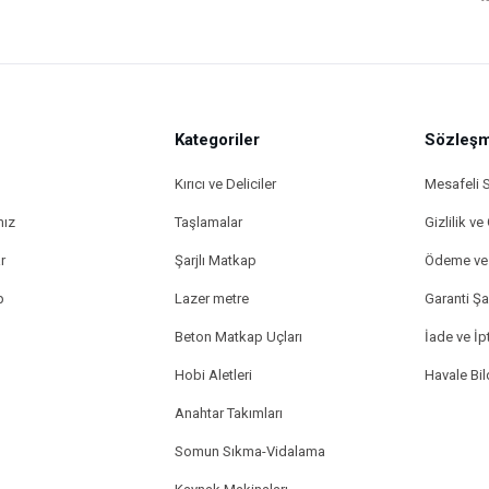
Kategoriler
Gönder
Sözleşm
Kırıcı ve Deliciler
Mesafeli 
mız
Taşlamalar
Gizlilik ve
r
Şarjlı Matkap
Ödeme ve 
p
Lazer metre
Garanti Şar
Beton Matkap Uçları
İade ve İpt
Hobi Aletleri
Havale Bi
Anahtar Takımları
Somun Sıkma-Vidalama