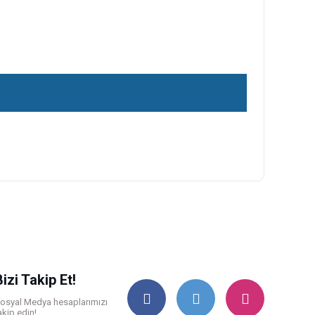
ilirsiniz.
Bizi Takip Et!
osyal Medya hesaplarımızı
akip edin!