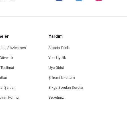
eler
Yardım
Satış Sözleşmesi
Sipariş Takibi
 Güvenlik
Yeni Üyelik
Teslimat
Üye Girişi
tları
Şifremi Unuttum
al Şartları
Sıkça Sorulan Sorular
ldirim Formu
Sepetiniz