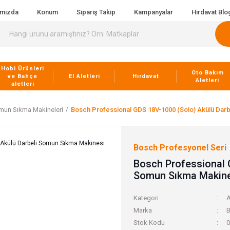
ımızda
Konum
Sipariş Takip
Kampanyalar
Hırdavat Blo
Hobi Ürünleri
Oto Bakım
ve Bahçe
El Aletleri
Hırdavat
Aletleri
aletleri
mun Sıkma Makineleri
Bosch Professional GDS 18V-1000 (Solo) Akülü Dar
Bosch Profesyonel Seri
Bosch Professional 
Somun Sıkma Makin
Kategori
A
Marka
B
Stok Kodu
0