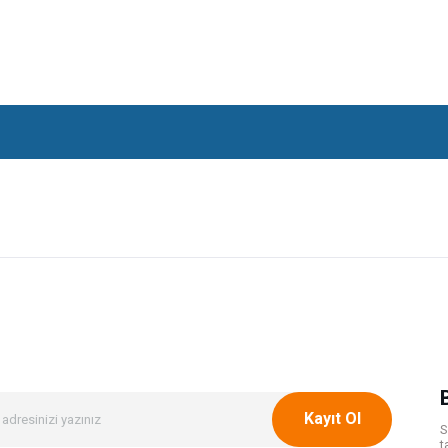
onularda yetersiz gördüğünüz noktaları öneri formunu kullanarak tarafımıza ileteb
Bu ürüne ilk yorumu siz yapın!
Yorum Yaz
Kayıt Ol
S
t