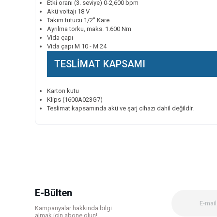
Etki oranı (3. seviye) 0-2,600 bpm
Akü voltajı 18 V
Takım tutucu 1/2'' Kare
Ayrılma torku, maks. 1.600 Nm
Vida çapı
Vida çapı M 10 - M 24
TESLİMAT KAPSAMI
Karton kutu
Klips (1600A023G7)
Teslimat kapsamında akü ve şarj cihazı dahil değildir.
Bu ürünün fiyat bilgisi, resim, ürün açıklamalarında ve diğer k
Görüş ve önerileriniz için teşekkür ederiz.
Ürün resmi kalitesiz, bozuk veya görüntülenemiyor.
Ürün açıklamasında eksik bilgiler bulunuyor.
Ürün bilgilerinde hatalar bulunuyor.
E-Bülten
Ürün fiyatı diğer sitelerden daha pahalı.
Kampanyalar hakkında bilgi
Bu ürüne benzer farklı alternatifler olmalı.
almak için abone olun!