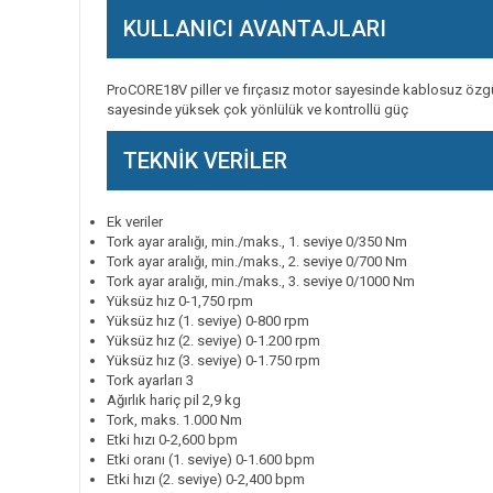
KULLANICI AVANTAJLARI
ProCORE18V piller ve fırçasız motor sayesinde kablosuz özgürlü
sayesinde yüksek çok yönlülük ve kontrollü güç
TEKNİK VERİLER
Ek veriler
Tork ayar aralığı, min./maks., 1. seviye 0/350 Nm
Tork ayar aralığı, min./maks., 2. seviye 0/700 Nm
Tork ayar aralığı, min./maks., 3. seviye 0/1000 Nm
Yüksüz hız 0-1,750 rpm
Yüksüz hız (1. seviye) 0-800 rpm
Yüksüz hız (2. seviye) 0-1.200 rpm
Yüksüz hız (3. seviye) 0-1.750 rpm
Tork ayarları 3
Ağırlık hariç pil 2,9 kg
Tork, maks. 1.000 Nm
Etki hızı 0-2,600 bpm
Etki oranı (1. seviye) 0-1.600 bpm
Etki hızı (2. seviye) 0-2,400 bpm