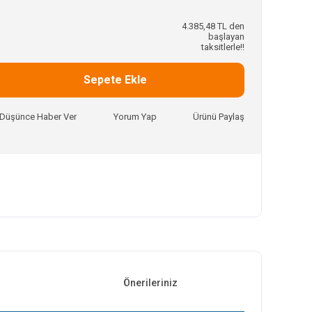
4.385,48 TL den
başlayan
taksitlerle!!
Sepete Ekle
ı Düşünce Haber Ver
Yorum Yap
Ürünü Paylaş
Önerileriniz