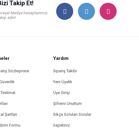
Bizi Takip Et!
osyal Medya hesaplarımızı
akip edin!
eler
Yardım
Satış Sözleşmesi
Sipariş Takibi
 Güvenlik
Yeni Üyelik
Teslimat
Üye Girişi
tları
Şifremi Unuttum
al Şartları
Sıkça Sorulan Sorular
ldirim Formu
Sepetiniz