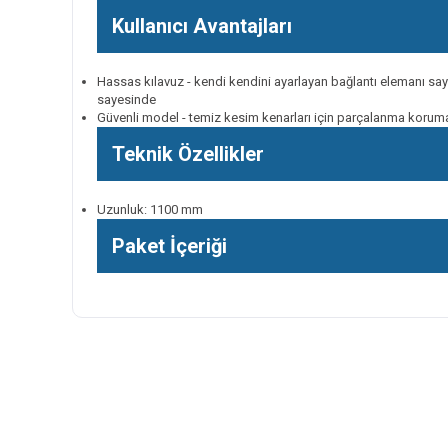
Kullanıcı Avantajları
Hassas kılavuz - kendi kendini ayarlayan bağlantı elemanı saye
sayesinde
Güvenli model - temiz kesim kenarları için parçalanma koruma
Teknik Özellikler
Uzunluk: 1100 mm
Paket İçeriği
Bu ürünün fiyat bilgisi, resim, ürün açıklamalarında ve diğer k
Görüş ve önerileriniz için teşekkür ederiz.
Ürün resmi kalitesiz, bozuk veya görüntülenemiyor.
Ürün açıklamasında eksik bilgiler bulunuyor.
Ürün bilgilerinde hatalar bulunuyor.