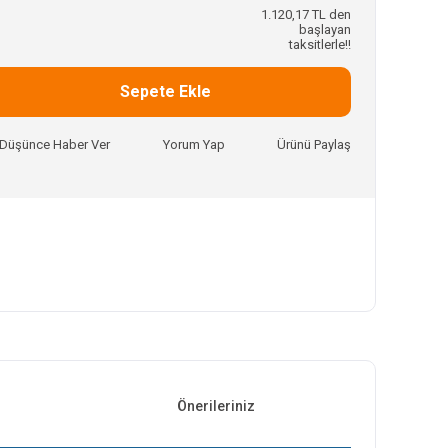
1.120,17 TL den
başlayan
taksitlerle!!
Sepete Ekle
ı Düşünce Haber Ver
Yorum Yap
Ürünü Paylaş
Önerileriniz