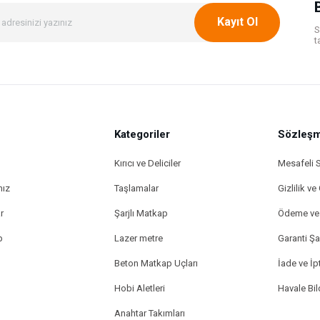
Kayıt Ol
S
t
Kategoriler
Gönder
Sözleşm
Kırıcı ve Deliciler
Mesafeli 
mız
Taşlamalar
Gizlilik ve
r
Şarjlı Matkap
Ödeme ve 
p
Lazer metre
Garanti Şar
Beton Matkap Uçları
İade ve İpt
Hobi Aletleri
Havale Bi
Anahtar Takımları