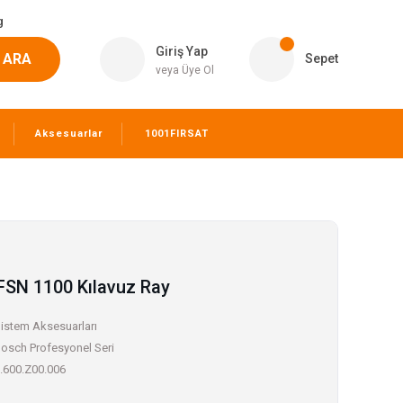
g
Giriş Yap
ARA
Sepet
veya Üye Ol
Aksesuarlar
1001FIRSAT
FSN 1100 Kılavuz Ray
istem Aksesuarları
osch Profesyonel Seri
.600.Z00.006