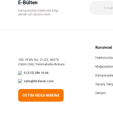
E-Bülten
Ürün fiyatı diğer sitelerden daha pahalı.
Kampanyalar hakkında bilgi
Bu ürüne benzer farklı alternatifler olmalı.
almak için abone olun!
Kurumsal
Hakkımızda
100. Yıl Blv No: 21/23, 06374
Ostim Osb/ Yenimahalle/Ankara
Mağazaları
0 (312) 386 16 66
Kampanyala
satis@hirdavat.com
Sipariş Taki
İletişim
OSTİM MEGA MAKİNA