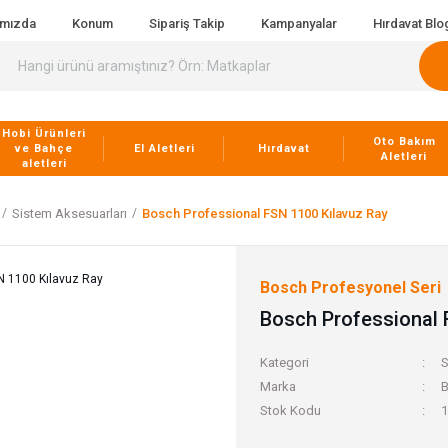
ımızda
Konum
Sipariş Takip
Kampanyalar
Hırdavat Blo
Hobi Ürünleri
Oto Bakım
ve Bahçe
El Aletleri
Hırdavat
Aletleri
aletleri
Sistem Aksesuarları
Bosch Professional FSN 1100 Kılavuz Ray
Bosch Profesyonel Seri
Bosch Professional 
Kategori
S
Marka
B
Stok Kodu
1