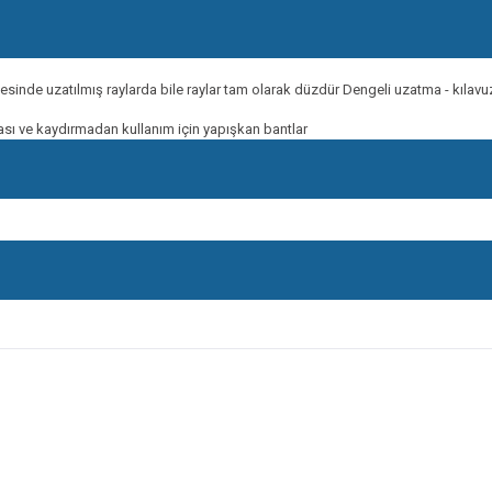
sinde uzatılmış raylarda bile raylar tam olarak düzdür Dengeli uzatma - kılavuz
sı ve kaydırmadan kullanım için yapışkan bantlar
onularda yetersiz gördüğünüz noktaları öneri formunu kullanarak tarafımıza ileteb
Bu ürüne ilk yorumu siz yapın!
Yorum Yaz