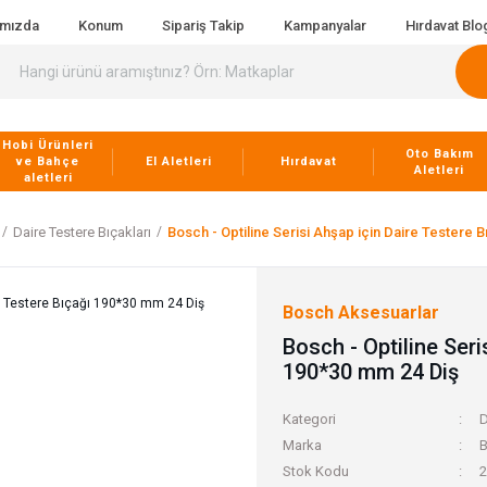
ımızda
Konum
Sipariş Takip
Kampanyalar
Hırdavat Blo
Hobi Ürünleri
Oto Bakım
ve Bahçe
El Aletleri
Hırdavat
Aletleri
aletleri
Daire Testere Bıçakları
Bosch - Optiline Serisi Ahşap için Daire Testere 
Bosch Aksesuarlar
Bosch - Optiline Seri
190*30 mm 24 Diş
Kategori
D
Marka
B
Stok Kodu
2