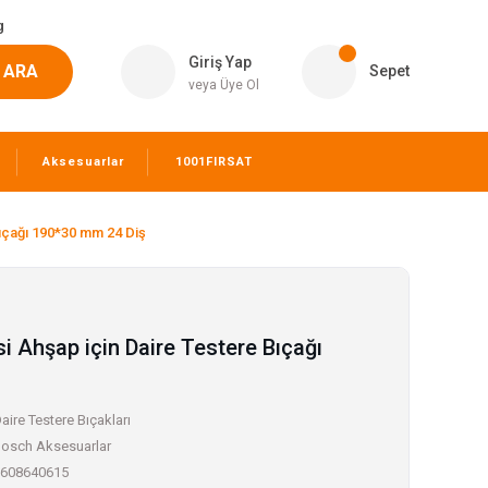
g
Giriş Yap
ARA
Sepet
veya Üye Ol
Aksesuarlar
1001FIRSAT
Bıçağı 190*30 mm 24 Diş
si Ahşap için Daire Testere Bıçağı
aire Testere Bıçakları
osch Aksesuarlar
608640615