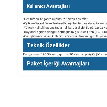
Kullanıcı Avantajları
-Her Türden Ahşapta Kusursuz Kaliteli Kesimler
-Optiline Wood Daire Testere Bıçağı, her türden ahşapta kusurs
-Yüksek kaliteli hassas taşlamalı karbür dişler ile pürüzsüz ke
-Boyutsal açıdan dengeli sertleştirilmiş SK5 çelikten (> 40 HR
-Genişletme yuvaları; kullanım sırasında titreşimi, gürültüyü ve
Teknik Özellikler
Dış çap mm: 190 Göbek çap mm: 30 Kesme genişliği (b1) mm /
Paket İçeriği Avantajları
Bu ürünün fiyat bilgisi, resim, ürün açıklamalarında ve diğer k
Görüş ve önerileriniz için teşekkür ederiz.
Ürün resmi kalitesiz, bozuk veya görüntülenemiyor.
Ürün açıklamasında eksik bilgiler bulunuyor.