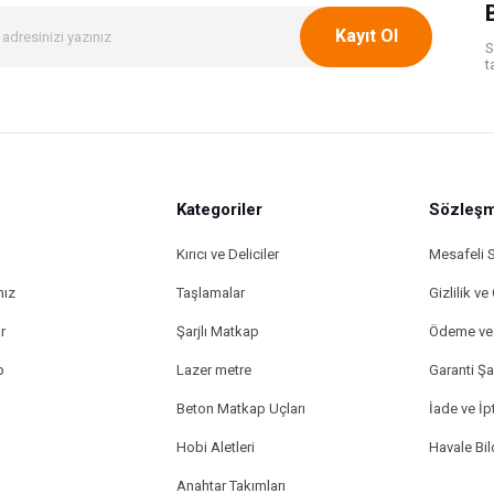
Kayıt Ol
S
t
Kategoriler
Gönder
Sözleşm
Kırıcı ve Deliciler
Mesafeli 
mız
Taşlamalar
Gizlilik ve
r
Şarjlı Matkap
Ödeme ve 
p
Lazer metre
Garanti Şar
Beton Matkap Uçları
İade ve İpt
Hobi Aletleri
Havale Bi
Anahtar Takımları