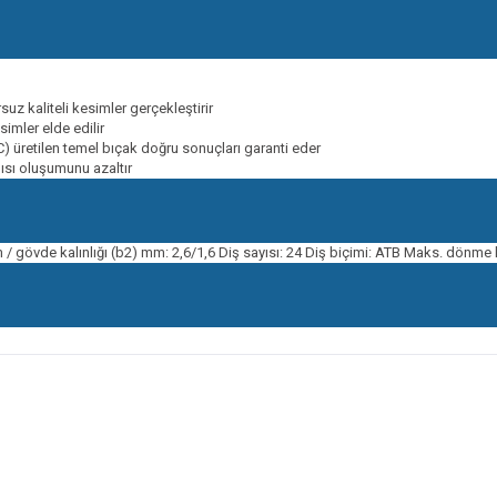
uz kaliteli kesimler gerçekleştirir
simler elde edilir
C) üretilen temel bıçak doğru sonuçları garanti eder
 ısı oluşumunu azaltır
 gövde kalınlığı (b2) mm: 2,6/1,6 Diş sayısı: 24 Diş biçimi: ATB Maks. dönme
onularda yetersiz gördüğünüz noktaları öneri formunu kullanarak tarafımıza ileteb
Bu ürüne ilk yorumu siz yapın!
Yorum Yaz