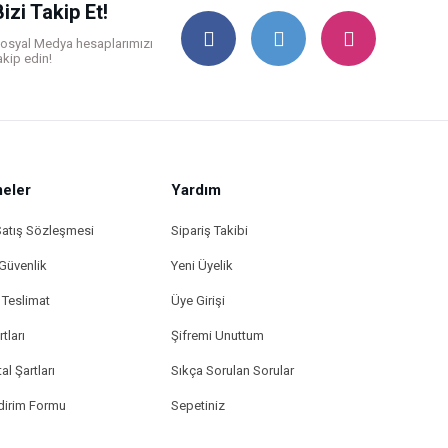
Bizi Takip Et!
osyal Medya hesaplarımızı
akip edin!
eler
Yardım
Satış Sözleşmesi
Sipariş Takibi
 Güvenlik
Yeni Üyelik
Teslimat
Üye Girişi
tları
Şifremi Unuttum
al Şartları
Sıkça Sorulan Sorular
ldirim Formu
Sepetiniz