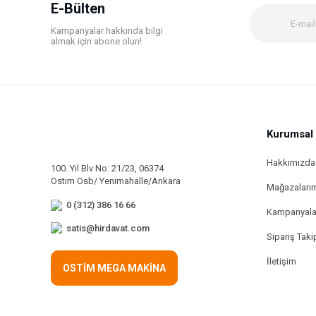
Ürün bilgilerinde hatalar bulunuyor.
E-Bülten
Ürün fiyatı diğer sitelerden daha pahalı.
Kampanyalar hakkında bilgi
Bu ürüne benzer farklı alternatifler olmalı.
almak için abone olun!
Kurumsal
Hakkımızda
100. Yıl Blv No: 21/23, 06374
Ostim Osb/ Yenimahalle/Ankara
Mağazaları
0 (312) 386 16 66
Kampanyala
satis@hirdavat.com
Sipariş Taki
İletişim
OSTİM MEGA MAKİNA