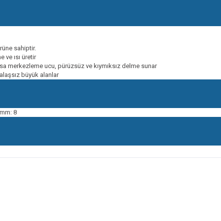
üne sahiptir.
 ve ısı üretir
ip kısa merkezleme ucu, pürüzsüz ve kıymıksız delme sunar
 talaşsız büyük alanlar
 mm: 8
onularda yetersiz gördüğünüz noktaları öneri formunu kullanarak tarafımıza ileteb
Bu ürüne ilk yorumu siz yapın!
Yorum Yaz