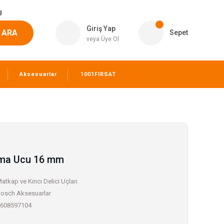
g
Giriş Yap
ARA
Sepet
veya Üye Ol
Aksesuarlar
1001FIRSAT
çma Ucu 16 mm
atkap ve Kırıcı Delici Uçları
osch Aksesuarlar
608597104