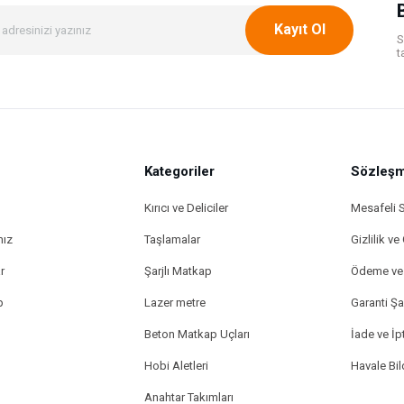
Kayıt Ol
S
t
Kategoriler
Gönder
Sözleşm
Kırıcı ve Deliciler
Mesafeli 
mız
Taşlamalar
Gizlilik ve
r
Şarjlı Matkap
Ödeme ve 
p
Lazer metre
Garanti Şar
Beton Matkap Uçları
İade ve İpt
Hobi Aletleri
Havale Bi
Anahtar Takımları