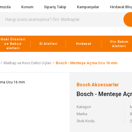
ımızda
Konum
Sipariş Takip
Kampanyalar
Hırdavat Blo
Hobi Ürünleri
Oto Bakım
ve Bahçe
El Aletleri
Hırdavat
Aletleri
aletleri
Matkap ve Kırıcı Delici Uçları
Bosch - Menteşe Açma Ucu 16 mm
Bosch Aksesuarlar
Bosch - Menteşe A
Kategori
M
Marka
B
Stok Kodu
2