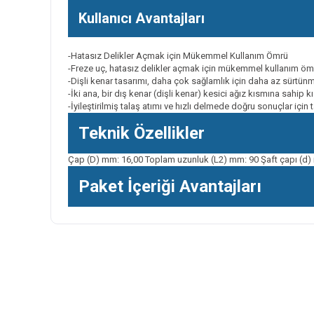
Kullanıcı Avantajları
-Hatasız Delikler Açmak için Mükemmel Kullanım Ömrü
-Freze uç, hatasız delikler açmak için mükemmel kullanım ömr
-Dişli kenar tasarımı, daha çok sağlamlık için daha az sürtünme
-İki ana, bir dış kenar (dişli kenar) kesici ağız kısmına sah
-İyileştirilmiş talaş atımı ve hızlı delmede doğru sonuçlar için
Teknik Özellikler
Çap (D) mm: 16,00 Toplam uzunluk (L2) mm: 90 Şaft çapı (d)
Paket İçeriği Avantajları
Bu ürünün fiyat bilgisi, resim, ürün açıklamalarında ve diğer k
Görüş ve önerileriniz için teşekkür ederiz.
Ürün resmi kalitesiz, bozuk veya görüntülenemiyor.
Ürün açıklamasında eksik bilgiler bulunuyor.