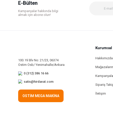
Ürün bilgilerinde hatalar bulunuyor.
E-Bülten
Ürün fiyatı diğer sitelerden daha pahalı.
Kampanyalar hakkında bilgi
Bu ürüne benzer farklı alternatifler olmalı.
almak için abone olun!
Kurumsal
Hakkımızda
100. Yıl Blv No: 21/23, 06374
Ostim Osb/ Yenimahalle/Ankara
Mağazaları
0 (312) 386 16 66
Kampanyala
satis@hirdavat.com
Sipariş Taki
İletişim
OSTİM MEGA MAKİNA