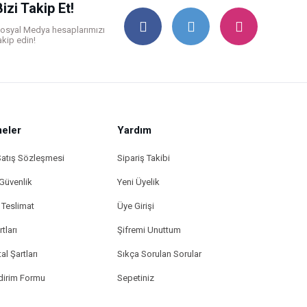
Bizi Takip Et!
osyal Medya hesaplarımızı
akip edin!
eler
Yardım
Satış Sözleşmesi
Sipariş Takibi
 Güvenlik
Yeni Üyelik
Teslimat
Üye Girişi
tları
Şifremi Unuttum
al Şartları
Sıkça Sorulan Sorular
ldirim Formu
Sepetiniz