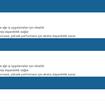
 ağır iş uygulamaları için idealdir
ey dayanıklılık sağlar
m prosesi, yüksek performans için ekstra dayanıklılık sunar
 ağır iş uygulamaları için idealdir
ey dayanıklılık sağlar
m prosesi, yüksek performans için ekstra dayanıklılık sunar
onularda yetersiz gördüğünüz noktaları öneri formunu kullanarak tarafımıza ileteb