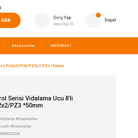
g
Giriş Yap
ARA
Sepet
veya Üye Ol
Aksesuarlar
1001FIRSAT
li PH1/PH2x3/PH3/PZ2x2/PZ3 *50mm
ol Serisi Vidalama Ucu 8'li
2x2/PZ3 *50mm
idalama Aksesuarları
osch Aksesuarlar
608522328