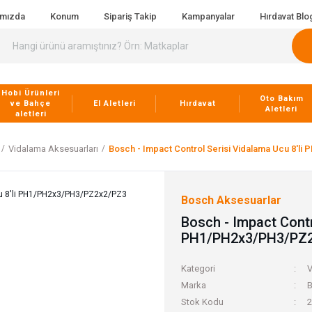
ımızda
Konum
Sipariş Takip
Kampanyalar
Hırdavat Blo
Hobi Ürünleri
Oto Bakım
ve Bahçe
El Aletleri
Hırdavat
Aletleri
aletleri
Vidalama Aksesuarları
Bosch - Impact Control Serisi Vidalama Ucu 8'
Bosch Aksesuarlar
Bosch - Impact Contr
PH1/PH2x3/PH3/PZ
Kategori
V
Marka
B
Stok Kodu
2