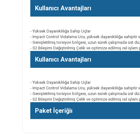
Kullanıcı Avantajları
- Yüksek Dayanıklılığa Sahip Uçlar
- Impact Control Vidalama Ucu, yüksek dayanıklılığa sahiptir ve
- Genişletilmiş torsiyon bölgesi, uzun süreli çalışmada üst düz
- S2 Bileşimi Değiştirilmiş Çelik ve optimize edilmiş ısıl işle
Kullanıcı Avantajları
- Yüksek Dayanıklılığa Sahip Uçlar
- Impact Control Vidalama Ucu, yüksek dayanıklılığa sahiptir ve
- Genişletilmiş torsiyon bölgesi, uzun süreli çalışmada üst düz
- S2 Bileşimi Değiştirilmiş Çelik ve optimize edilmiş ısıl işle
Paket İçeriğiı
Bu ürünün fiyat bilgisi, resim, ürün açıklamalarında ve diğer k
Görüş ve önerileriniz için teşekkür ederiz.