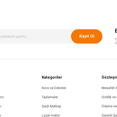
Bu ürüne ilk yorumu siz yapın!
Yorum Yaz
Kayıt Ol
S
t
Kategoriler
Gönder
Sözleşm
Kırıcı ve Deliciler
Mesafeli 
mız
Taşlamalar
Gizlilik ve
r
Şarjlı Matkap
Ödeme ve 
p
Lazer metre
Garanti Şar