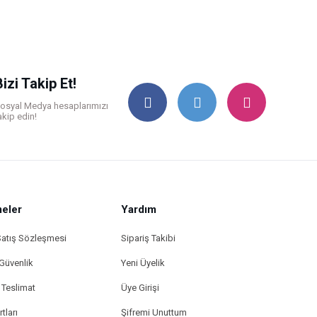
Bizi Takip Et!
osyal Medya hesaplarımızı
akip edin!
eler
Yardım
Satış Sözleşmesi
Sipariş Takibi
 Güvenlik
Yeni Üyelik
Teslimat
Üye Girişi
tları
Şifremi Unuttum