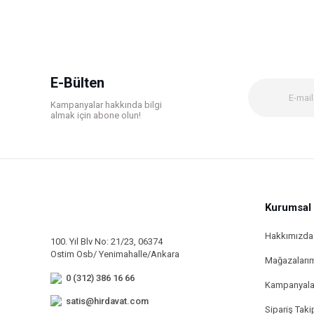
Ürün resmi kalitesiz, bozuk veya görüntülenemiyor.
Ürün açıklamasında eksik bilgiler bulunuyor.
Ürün bilgilerinde hatalar bulunuyor.
E-Bülten
Ürün fiyatı diğer sitelerden daha pahalı.
Kampanyalar hakkında bilgi
Bu ürüne benzer farklı alternatifler olmalı.
almak için abone olun!
Kurumsal
Hakkımızda
100. Yıl Blv No: 21/23, 06374
Ostim Osb/ Yenimahalle/Ankara
Mağazaları
0 (312) 386 16 66
Kampanyala
satis@hirdavat.com
Sipariş Taki