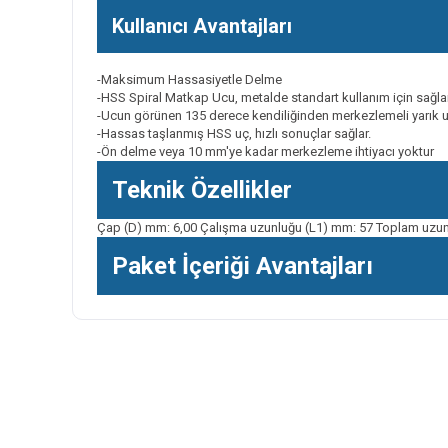
Kullanıcı Avantajları
-Maksimum Hassasiyetle Delme
-HSS Spiral Matkap Ucu, metalde standart kullanım için sağl
-Ucun görünen 135 derece kendiliğinden merkezlemeli yarı
-Hassas taşlanmış HSS uç, hızlı sonuçlar sağlar.
-Ön delme veya 10 mm'ye kadar merkezleme ihtiyacı yoktur
Teknik Özellikler
Çap (D) mm: 6,00 Çalışma uzunluğu (L1) mm: 57 Toplam uzun
Paket İçeriği Avantajları
Bu ürünün fiyat bilgisi, resim, ürün açıklamalarında ve diğer k
Görüş ve önerileriniz için teşekkür ederiz.
Ürün resmi kalitesiz, bozuk veya görüntülenemiyor.
Ürün açıklamasında eksik bilgiler bulunuyor.