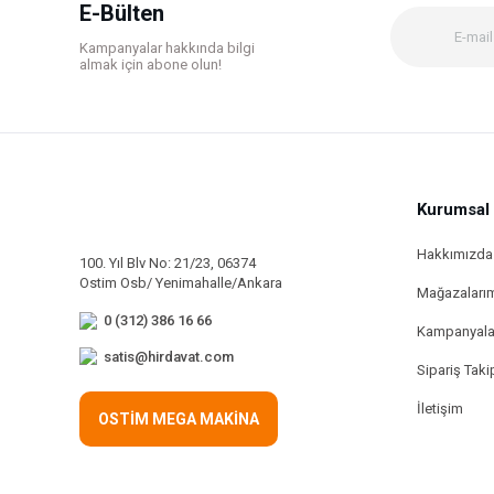
Ürün bilgilerinde hatalar bulunuyor.
E-Bülten
Ürün fiyatı diğer sitelerden daha pahalı.
Kampanyalar hakkında bilgi
Bu ürüne benzer farklı alternatifler olmalı.
almak için abone olun!
Kurumsal
Hakkımızda
100. Yıl Blv No: 21/23, 06374
Ostim Osb/ Yenimahalle/Ankara
Mağazaları
0 (312) 386 16 66
Kampanyala
satis@hirdavat.com
Sipariş Taki
İletişim
OSTİM MEGA MAKİNA