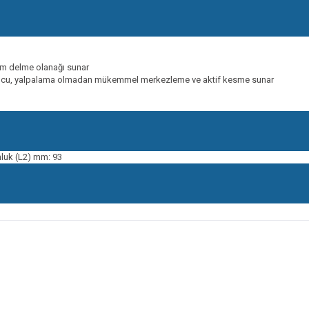
am delme olanağı sunar
k ucu, yalpalama olmadan mükemmel merkezleme ve aktif kesme sunar
luk (L2) mm: 93
onularda yetersiz gördüğünüz noktaları öneri formunu kullanarak tarafımıza ileteb
Bu ürüne ilk yorumu siz yapın!
Yorum Yaz