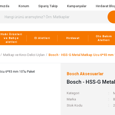
ımızda
Konum
Sipariş Takip
Kampanyalar
Hırdavat Blo
Hobi Ürünleri
Oto Bakım
ve Bahçe
El Aletleri
Hırdavat
Aletleri
aletleri
Matkap ve Kırıcı Delici Uçları
Bosch - HSS-G Metal Matkap Ucu 6*93 mm 1
Bosch Aksesuarlar
Bosch - HSS-G Metal
Kategori
M
Marka
B
Stok Kodu
2