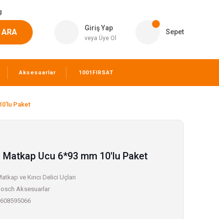
g
Giriş Yap
ARA
Sepet
veya Üye Ol
Aksesuarlar
1001FIRSAT
0'lu Paket
 Matkap Ucu 6*93 mm 10'lu Paket
atkap ve Kırıcı Delici Uçları
osch Aksesuarlar
608595066