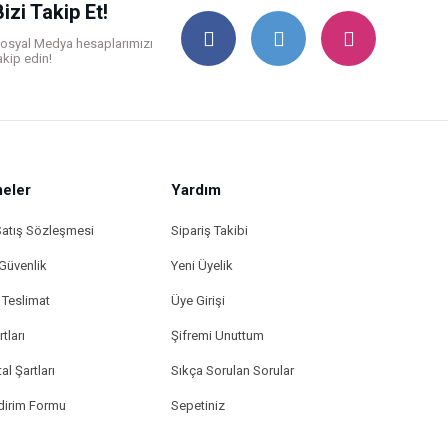
Bizi Takip Et!
osyal Medya hesaplarımızı
akip edin!
eler
Yardım
Satış Sözleşmesi
Sipariş Takibi
 Güvenlik
Yeni Üyelik
Teslimat
Üye Girişi
tları
Şifremi Unuttum
al Şartları
Sıkça Sorulan Sorular
ldirim Formu
Sepetiniz