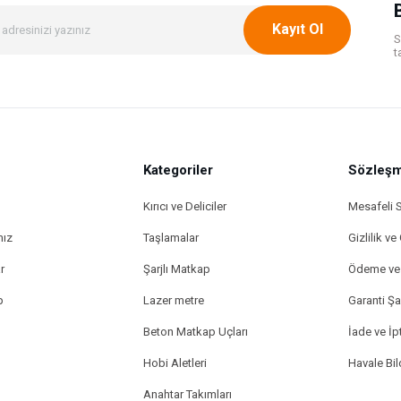
Kayıt Ol
S
t
Kategoriler
Gönder
Sözleşm
Kırıcı ve Deliciler
Mesafeli 
mız
Taşlamalar
Gizlilik ve
r
Şarjlı Matkap
Ödeme ve 
p
Lazer metre
Garanti Şar
Beton Matkap Uçları
İade ve İpt
Hobi Aletleri
Havale Bi
Anahtar Takımları