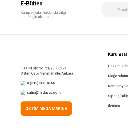
Ürün bilgilerinde hatalar bulunuyor.
E-Bülten
Ürün fiyatı diğer sitelerden daha pahalı.
Kampanyalar hakkında bilgi
Bu ürüne benzer farklı alternatifler olmalı.
almak için abone olun!
Kurumsal
Hakkımızda
100. Yıl Blv No: 21/23, 06374
Ostim Osb/ Yenimahalle/Ankara
Mağazaları
0 (312) 386 16 66
Kampanyala
satis@hirdavat.com
Sipariş Taki
İletişim
OSTİM MEGA MAKİNA