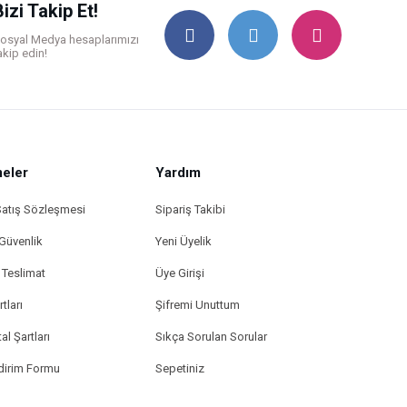
Bizi Takip Et!
osyal Medya hesaplarımızı
akip edin!
eler
Yardım
Satış Sözleşmesi
Sipariş Takibi
 Güvenlik
Yeni Üyelik
Teslimat
Üye Girişi
tları
Şifremi Unuttum
al Şartları
Sıkça Sorulan Sorular
ldirim Formu
Sepetiniz