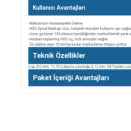
Kullanıcı Avantajları
-Maksimum Hassasiyetle Delme
-HSS Spiral Matkap Ucu, metalde standart kullanım için sağl
-Ucun görünen 135 derece kendiliğinden merkezlemeli yarı
-Hassas taşlanmış HSS uç, hızlı sonuçlar sağlar.
-Ön delme veya 10 mm'ye kadar merkezleme ihtiyacı yoktur
Teknik Özellikler
Çap (D) mm: 11,70 Çalışma uzunluğu (L1) mm: 94 Toplam uzu
Paket İçeriği Avantajları
Bu ürünün fiyat bilgisi, resim, ürün açıklamalarında ve diğer k
Görüş ve önerileriniz için teşekkür ederiz.
Ürün resmi kalitesiz, bozuk veya görüntülenemiyor.
Ürün açıklamasında eksik bilgiler bulunuyor.