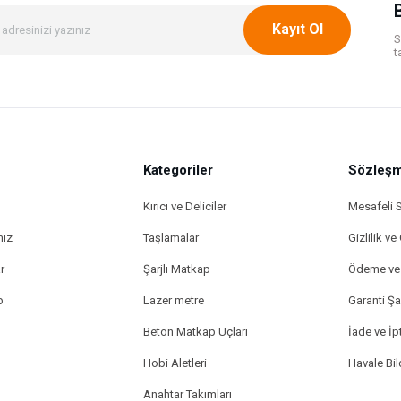
Kayıt Ol
S
t
Kategoriler
Gönder
Sözleşm
Kırıcı ve Deliciler
Mesafeli 
mız
Taşlamalar
Gizlilik ve
r
Şarjlı Matkap
Ödeme ve 
p
Lazer metre
Garanti Şar
Beton Matkap Uçları
İade ve İpt
Hobi Aletleri
Havale Bi
Anahtar Takımları