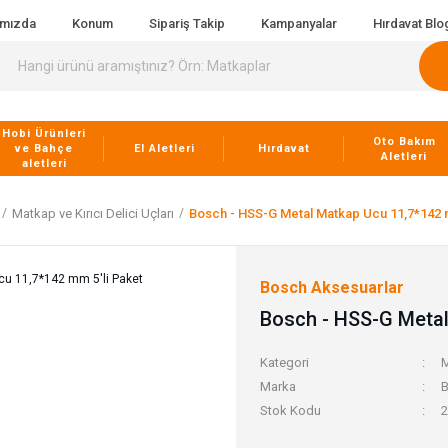
ımızda
Konum
Sipariş Takip
Kampanyalar
Hırdavat Blo
Hobi Ürünleri
Oto Bakım
ve Bahçe
El Aletleri
Hırdavat
Aletleri
aletleri
Matkap ve Kırıcı Delici Uçları
Bosch - HSS-G Metal Matkap Ucu 11,7*142 m
Bosch Aksesuarlar
Bosch - HSS-G Metal
Kategori
M
Marka
B
Stok Kodu
2