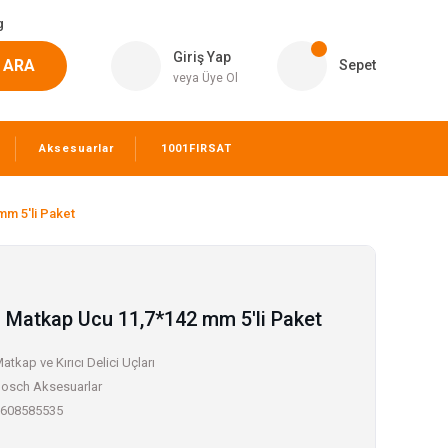
g
Giriş Yap
ARA
Sepet
veya Üye Ol
Aksesuarlar
1001FIRSAT
m 5'li Paket
 Matkap Ucu 11,7*142 mm 5'li Paket
atkap ve Kırıcı Delici Uçları
osch Aksesuarlar
608585535