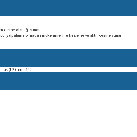
am delme olanağı sunar
k ucu, yalpalama olmadan mükemmel merkezleme ve aktif kesme sunar
nluk (L2) mm: 142
onularda yetersiz gördüğünüz noktaları öneri formunu kullanarak tarafımıza ileteb
Bu ürüne ilk yorumu siz yapın!
Yorum Yaz