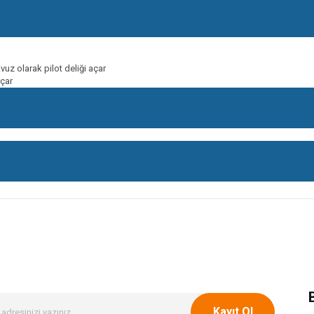
vuz olarak pilot deliği açar
çar
onularda yetersiz gördüğünüz noktaları öneri formunu kullanarak tarafımıza ileteb
Bu ürüne ilk yorumu siz yapın!
Yorum Yaz
Kayıt Ol