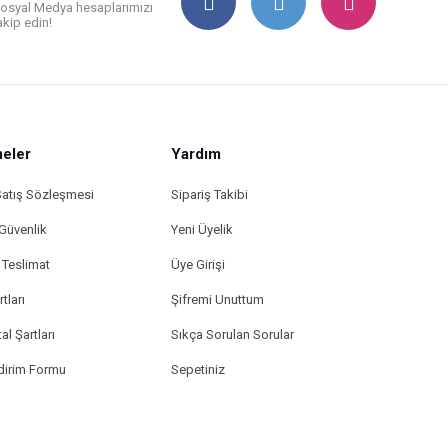
osyal Medya hesaplarımızı
akip edin!
eler
Yardım
Satış Sözleşmesi
Sipariş Takibi
 Güvenlik
Yeni Üyelik
Teslimat
Üye Girişi
tları
Şifremi Unuttum
al Şartları
Sıkça Sorulan Sorular
ldirim Formu
Sepetiniz