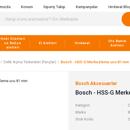
ımızda
Konum
Sipariş Takip
Kampanyalar
Hırdavat Blo
Hobi Ürünleri
Oto Bakım
ve Bahçe
El Aletleri
Hırdavat
Aletleri
aletleri
Delik Açma Testereleri (Pançlar)
Bosch - HSS-G Merkezleme ucu 81 mm
Bosch Aksesuarlar
Bosch - HSS-G Merk
Kategori
D
Marka
B
Stok Kodu
2