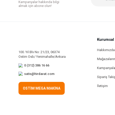
Kampanyalar hakkında bilgi
Bu ürüne benzer farklı alternatifler olmalı.
almak için abone olun!
Kurumsal
Hakkımızda
100. Yıl Blv No: 21/23, 06374
Ostim Osb/ Yenimahalle/Ankara
Mağazaları
0 (312) 386 16 66
Kampanyala
satis@hirdavat.com
Sipariş Taki
İletişim
OSTİM MEGA MAKİNA