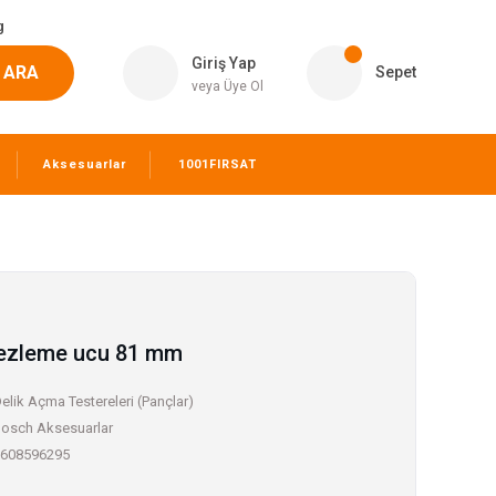
g
Giriş Yap
ARA
Sepet
veya Üye Ol
Aksesuarlar
1001FIRSAT
ezleme ucu 81 mm
elik Açma Testereleri (Pançlar)
osch Aksesuarlar
608596295