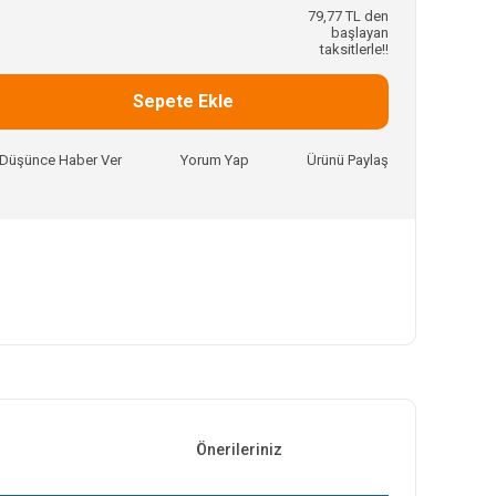
79,77 TL den
başlayan
taksitlerle!!
Sepete Ekle
ı Düşünce Haber Ver
Yorum Yap
Ürünü Paylaş
Önerileriniz