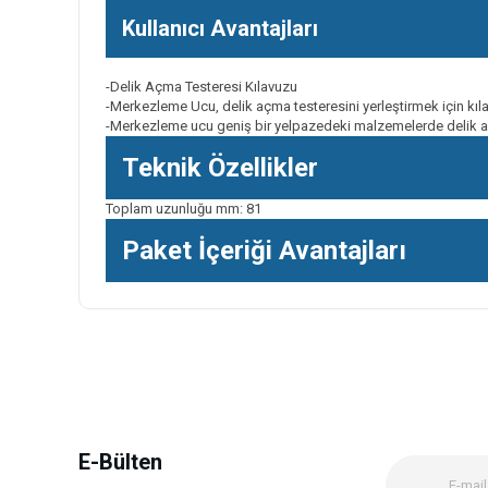
Kullanıcı Avantajları
-Delik Açma Testeresi Kılavuzu
-Merkezleme Ucu, delik açma testeresini yerleştirmek için kıla
-Merkezleme ucu geniş bir yelpazedeki malzemelerde delik a
Teknik Özellikler
Toplam uzunluğu mm: 81
Paket İçeriği Avantajları
Bu ürünün fiyat bilgisi, resim, ürün açıklamalarında ve diğer k
Görüş ve önerileriniz için teşekkür ederiz.
Ürün resmi kalitesiz, bozuk veya görüntülenemiyor.
Ürün açıklamasında eksik bilgiler bulunuyor.
Ürün bilgilerinde hatalar bulunuyor.
E-Bülten
Ürün fiyatı diğer sitelerden daha pahalı.