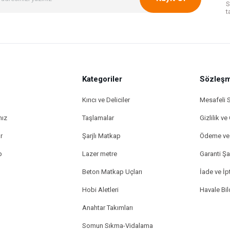
S
t
Kategoriler
Gönder
Sözleşm
Kırıcı ve Deliciler
Mesafeli 
mız
Taşlamalar
Gizlilik ve
r
Şarjlı Matkap
Ödeme ve 
p
Lazer metre
Garanti Şar
Beton Matkap Uçları
İade ve İpt
Hobi Aletleri
Havale Bi
Anahtar Takımları
Somun Sıkma-Vidalama