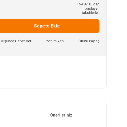
164,87 TL den
başlayan
taksitlerle!!
Sepete Ekle
ı Düşünce Haber Ver
Yorum Yap
Ürünü Paylaş
Önerileriniz