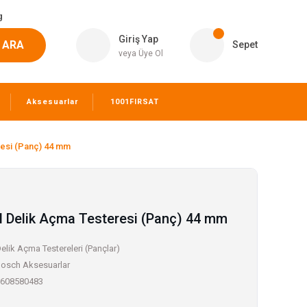
g
Giriş Yap
ARA
Sepet
veya Üye Ol
Aksesuarlar
1001FIRSAT
resi (Panç) 44 mm
l Delik Açma Testeresi (Panç) 44 mm
elik Açma Testereleri (Pançlar)
osch Aksesuarlar
608580483