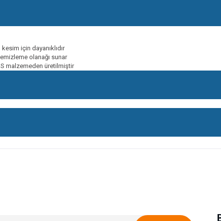
kesim için dayanıklıdır
temizleme olanağı sunar
HSS malzemeden üretilmiştir
onularda yetersiz gördüğünüz noktaları öneri formunu kullanarak tarafımıza ileteb
Bu ürüne ilk yorumu siz yapın!
Yorum Yaz