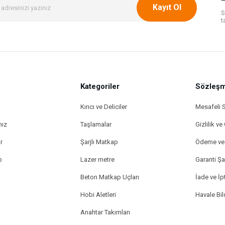
Kayıt Ol
S
t
Kategoriler
Gönder
Sözleşm
Kırıcı ve Deliciler
Mesafeli 
mız
Taşlamalar
Gizlilik ve
r
Şarjlı Matkap
Ödeme ve 
p
Lazer metre
Garanti Şar
Beton Matkap Uçları
İade ve İpt
Hobi Aletleri
Havale Bi
Anahtar Takımları