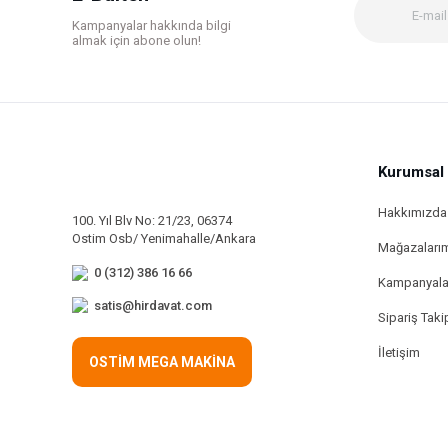
Ürün fiyatı diğer sitelerden daha pahalı.
Kampanyalar hakkında bilgi
Bu ürüne benzer farklı alternatifler olmalı.
almak için abone olun!
Kurumsal
Hakkımızda
100. Yıl Blv No: 21/23, 06374
Ostim Osb/ Yenimahalle/Ankara
Mağazaları
0 (312) 386 16 66
Kampanyala
satis@hirdavat.com
Sipariş Taki
İletişim
OSTİM MEGA MAKİNA