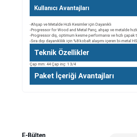
Kullanıcı Avantajları
-Ahşap ve Metalde Hızlı Kesimler için Dayanıklı
-Progressor for Wood and Metal Panç, ahşap ve metalde hızlı 
-Progressor diş, optimum kesme performansı ve hızlı çapak 
-Sıra dışı dayanıklılık için %8 kobalt alaşımı içeren bi-metal 
Teknik Özellikler
Çap mm: 44 Çap inç: 1 3/4
Paket İçeriği Avantajları
Bu ürünün fiyat bilgisi, resim, ürün açıklamalarında ve diğer k
Görüş ve önerileriniz için teşekkür ederiz.
Ürün resmi kalitesiz, bozuk veya görüntülenemiyor.
Ürün açıklamasında eksik bilgiler bulunuyor.
Ürün bilgilerinde hatalar bulunuyor.
E-Bülten