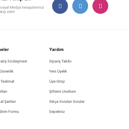
osyal Medya hesaplarımızı
akip edin!
eler
Yardım
Satış Sözleşmesi
Sipariş Takibi
 Güvenlik
Yeni Üyelik
Teslimat
Üye Girişi
tları
Şifremi Unuttum
al Şartları
Sıkça Sorulan Sorular
ldirim Formu
Sepetiniz