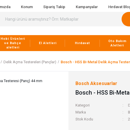
ımızda
Konum
Sipariş Takip
Kampanyalar
Hırdavat Blo
Hobi Ürünleri
Oto Bakım
ve Bahçe
El Aletleri
Hırdavat
Aletleri
aletleri
Delik Açma Testereleri (Pançlar)
Bosch - HSS Bi-Metal Delik Açma Teste
Bosch Aksesuarlar
Bosch - HSS Bi-Meta
Kategori
D
Marka
B
Stok Kodu
2