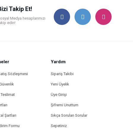
Bizi Takip Et!
osyal Medya hesaplarımızı
akip edin!
eler
Yardım
Satış Sözleşmesi
Sipariş Takibi
 Güvenlik
Yeni Üyelik
Teslimat
Üye Girişi
tları
Şifremi Unuttum
al Şartları
Sıkça Sorulan Sorular
ldirim Formu
Sepetiniz