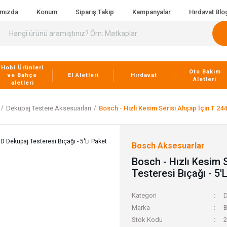
ımızda
Konum
Sipariş Takip
Kampanyalar
Hırdavat Blo
Hobi Ürünleri
Oto Bakım
ve Bahçe
El Aletleri
Hırdavat
Aletleri
aletleri
Dekupaj Testere Aksesuarları
Bosch - Hızlı Kesim Serisi Ahşap İçin T 244
Bosch Aksesuarlar
Bosch - Hızlı Kesim 
Testeresi Bıçağı - 5'
Kategori
D
Marka
B
Stok Kodu
2