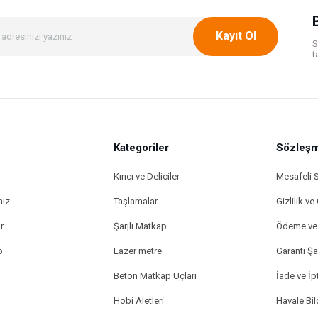
Kayıt Ol
S
t
Kategoriler
Gönder
Sözleşm
Kırıcı ve Deliciler
Mesafeli 
mız
Taşlamalar
Gizlilik ve
r
Şarjlı Matkap
Ödeme ve 
p
Lazer metre
Garanti Şar
Beton Matkap Uçları
İade ve İpt
Hobi Aletleri
Havale Bi