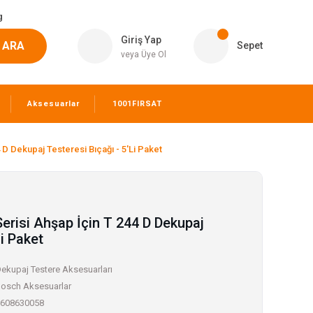
g
Giriş Yap
ARA
Sepet
veya Üye Ol
Aksesuarlar
1001FIRSAT
 D Dekupaj Testeresi Bıçağı - 5'Li Paket
Serisi Ahşap İçin T 244 D Dekupaj
Li Paket
ekupaj Testere Aksesuarları
osch Aksesuarlar
608630058