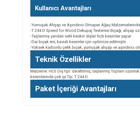
Kullanıcı Avantajları
-Yumuşak Ahşap ve Aşındırıcı Olmayan Ağaç Malzemelerinde H
-T 244 D Speed for Wood Dekupaj Testeresi Bıçağı, ahşap üzer
-Taşlanmış yandan setli keskin dişler hızlı kesimler yapar
-Dar bıçak eni, kavisli kesimler için optimize edilmiştir
-Yüksek karbonlu çelik bıçak, yumuşak ahşap ve aşındırıcı ol
Teknik Özellikler
Malzeme: HCS Diş tipi: daraltılmış, taşlanmış Toplam uzunluk 
kesimlerinde çok iyi Tip: T 244 D
Paket İçeriği Avantajları
Bu ürünün fiyat bilgisi, resim, ürün açıklamalarında ve diğer k
Görüş ve önerileriniz için teşekkür ederiz.
Ürün resmi kalitesiz, bozuk veya görüntülenemiyor.
Ürün açıklamasında eksik bilgiler bulunuyor.