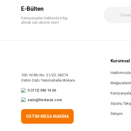
Ürün bilgilerinde hatalar bulunuyor.
E-Bülten
Ürün fiyatı diğer sitelerden daha pahalı.
Kampanyalar hakkında bilgi
Bu ürüne benzer farklı alternatifler olmalı.
almak için abone olun!
Kurumsal
Hakkımızda
100. Yıl Blv No: 21/23, 06374
Ostim Osb/ Yenimahalle/Ankara
Mağazaları
0 (312) 386 16 66
Kampanyala
satis@hirdavat.com
Sipariş Taki
İletişim
OSTİM MEGA MAKİNA