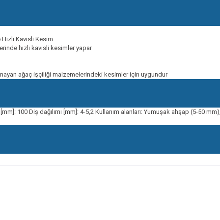
ızlı Kavisli Kesim
inde hızlı kavisli kesimler yapar
mayan ağaç işçiliği malzemelerindeki kesimler için uygundur
[mm]: 100 Diş dağılımı [mm]: 4-5,2 Kullanım alanları: Yumuşak ahşap (5-50 mm), s
onularda yetersiz gördüğünüz noktaları öneri formunu kullanarak tarafımıza ileteb
Bu ürüne ilk yorumu siz yapın!
Yorum Yaz