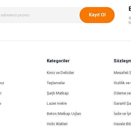
Kayıt Ol
S
t
Kategoriler
Gönder
Sözleşm
Kırıcı ve Deliciler
Mesafeli 
mız
Taşlamalar
Gizlilik ve
r
Şarjlı Matkap
Ödeme ve 
p
Lazer metre
Garanti Şar
Beton Matkap Uçları
İade ve İpt
Hobi Aletleri
Havale Bi