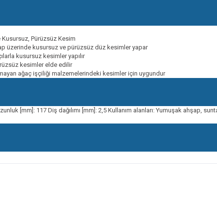
 Kusursuz, Pürüzsüz Kesim
şap üzerinde kusursuz ve pürüzsüz düz kesimler yapar
larla kusursuz kesimler yapılır
üzsüz kesimler elde edilir
mayan ağaç işçiliği malzemelerindeki kesimler için uygundur
zunluk [mm]: 117 Diş dağılımı [mm]: 2,5 Kullanım alanları: Yumuşak ahşap, sunta,
onularda yetersiz gördüğünüz noktaları öneri formunu kullanarak tarafımıza ileteb
Bu ürüne ilk yorumu siz yapın!
Yorum Yaz