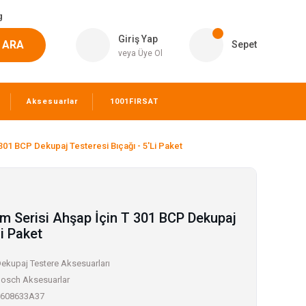
g
Giriş Yap
ARA
Sepet
veya Üye Ol
Aksesuarlar
1001FIRSAT
301 BCP Dekupaj Testeresi Bıçağı - 5'Li Paket
m Serisi Ahşap İçin T 301 BCP Dekupaj
Li Paket
ekupaj Testere Aksesuarları
osch Aksesuarlar
608633A37