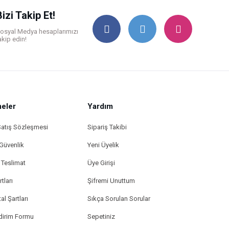
Bizi Takip Et!
osyal Medya hesaplarımızı
akip edin!
eler
Yardım
Satış Sözleşmesi
Sipariş Takibi
 Güvenlik
Yeni Üyelik
Teslimat
Üye Girişi
tları
Şifremi Unuttum
al Şartları
Sıkça Sorulan Sorular
ldirim Formu
Sepetiniz