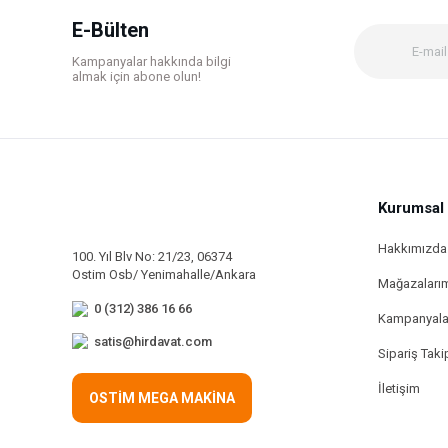
Ürün bilgilerinde hatalar bulunuyor.
E-Bülten
Ürün fiyatı diğer sitelerden daha pahalı.
Kampanyalar hakkında bilgi
Bu ürüne benzer farklı alternatifler olmalı.
almak için abone olun!
Kurumsal
Hakkımızda
100. Yıl Blv No: 21/23, 06374
Ostim Osb/ Yenimahalle/Ankara
Mağazaları
0 (312) 386 16 66
Kampanyala
satis@hirdavat.com
Sipariş Taki
İletişim
OSTİM MEGA MAKİNA