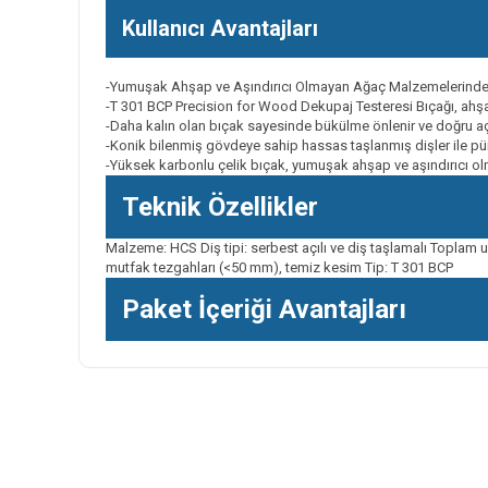
Kullanıcı Avantajları
-Yumuşak Ahşap ve Aşındırıcı Olmayan Ağaç Malzemelerinde
-T 301 BCP Precision for Wood Dekupaj Testeresi Bıçağı, ah
-Daha kalın olan bıçak sayesinde bükülme önlenir ve doğru açı
-Konik bilenmiş gövdeye sahip hassas taşlanmış dişler ile pür
-Yüksek karbonlu çelik bıçak, yumuşak ahşap ve aşındırıcı ol
Teknik Özellikler
Malzeme: HCS Diş tipi: serbest açılı ve diş taşlamalı Toplam u
mutfak tezgahları (<50 mm), temiz kesim Tip: T 301 BCP
Paket İçeriği Avantajları
Bu ürünün fiyat bilgisi, resim, ürün açıklamalarında ve diğer k
Görüş ve önerileriniz için teşekkür ederiz.
Ürün resmi kalitesiz, bozuk veya görüntülenemiyor.
Ürün açıklamasında eksik bilgiler bulunuyor.