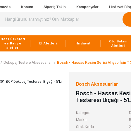
ımızda
Konum
Sipariş Takip
Kampanyalar
Hırdavat Blo
Hobi Ürünleri
Oto Bakım
ve Bahçe
El Aletleri
Hırdavat
Aletleri
aletleri
Dekupaj Testere Aksesuarları
Bosch - Hassas Kesim Serisi Ahşap İçin T 
Bosch Aksesuarlar
Bosch - Hassas Kesi
Testeresi Bıçağı - 5'
Kategori
D
Marka
B
Stok Kodu
2