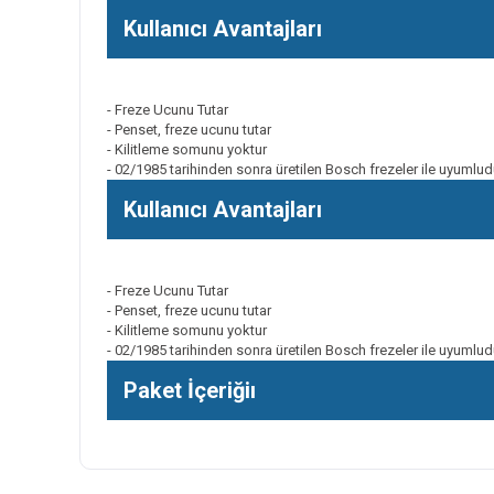
Kullanıcı Avantajları
- Freze Ucunu Tutar
- Penset, freze ucunu tutar
- Kilitleme somunu yoktur
- 02/1985 tarihinden sonra üretilen Bosch frezeler ile uyumlud
Kullanıcı Avantajları
- Freze Ucunu Tutar
- Penset, freze ucunu tutar
- Kilitleme somunu yoktur
- 02/1985 tarihinden sonra üretilen Bosch frezeler ile uyumlud
Paket İçeriğiı
Bu ürünün fiyat bilgisi, resim, ürün açıklamalarında ve diğer k
Görüş ve önerileriniz için teşekkür ederiz.