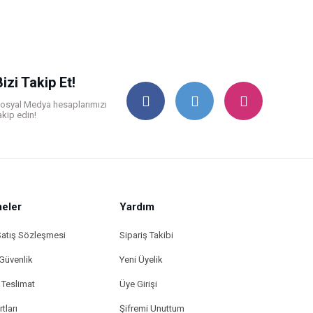
Bizi Takip Et!
osyal Medya hesaplarımızı
akip edin!
eler
Yardım
Satış Sözleşmesi
Sipariş Takibi
 Güvenlik
Yeni Üyelik
Teslimat
Üye Girişi
tları
Şifremi Unuttum