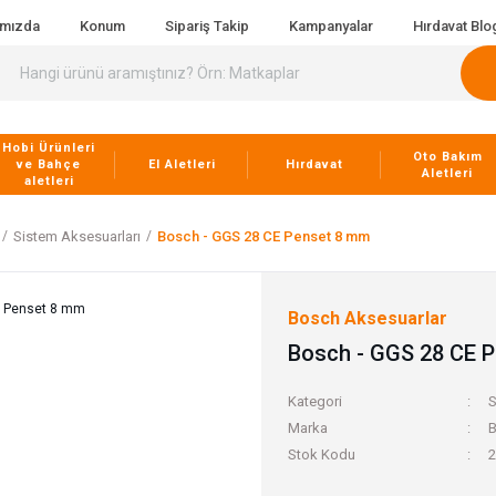
ımızda
Konum
Sipariş Takip
Kampanyalar
Hırdavat Blo
Hobi Ürünleri
Oto Bakım
ve Bahçe
El Aletleri
Hırdavat
Aletleri
aletleri
Sistem Aksesuarları
Bosch - GGS 28 CE Penset 8 mm
Bosch Aksesuarlar
Bosch - GGS 28 CE 
Kategori
S
Marka
B
Stok Kodu
2