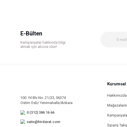
Ürün resmi kalitesiz, bozuk veya görüntülenemiyor.
Ürün açıklamasında eksik bilgiler bulunuyor.
Ürün bilgilerinde hatalar bulunuyor.
E-Bülten
Ürün fiyatı diğer sitelerden daha pahalı.
Kampanyalar hakkında bilgi
Bu ürüne benzer farklı alternatifler olmalı.
almak için abone olun!
Kurumsal
Hakkımızda
100. Yıl Blv No: 21/23, 06374
Ostim Osb/ Yenimahalle/Ankara
Mağazaları
0 (312) 386 16 66
Kampanyala
satis@hirdavat.com
Sipariş Taki