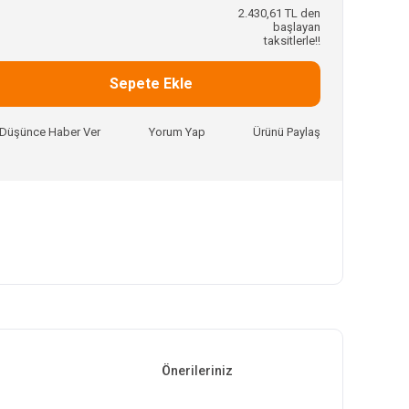
2.430,61 TL den
başlayan
taksitlerle!!
Sepete Ekle
ı Düşünce Haber Ver
Yorum Yap
Ürünü Paylaş
Önerileriniz