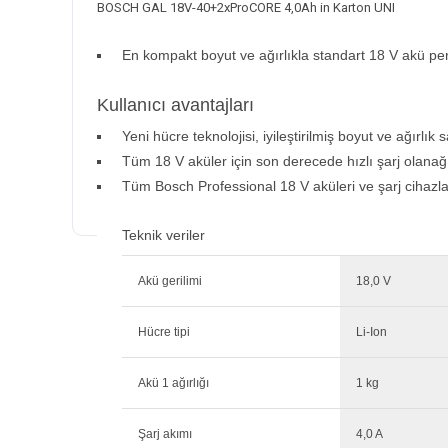
BOSCH GAL 18V-40+2xProCORE 4,0Ah in Karton UNI
En kompakt boyut ve ağırlıkla standart 18 V akü pe
Kullanıcı avantajları
Yeni hücre teknolojisi, iyileştirilmiş boyut ve ağırl
Tüm 18 V aküler için son derecede hızlı şarj olan
Tüm Bosch Professional 18 V aküleri ve şarj cihazl
Teknik veriler
Akü gerilimi
18,0 V
Hücre tipi
Li-Ion
Akü 1 ağırlığı
1 kg
Şarj akımı
4,0 A