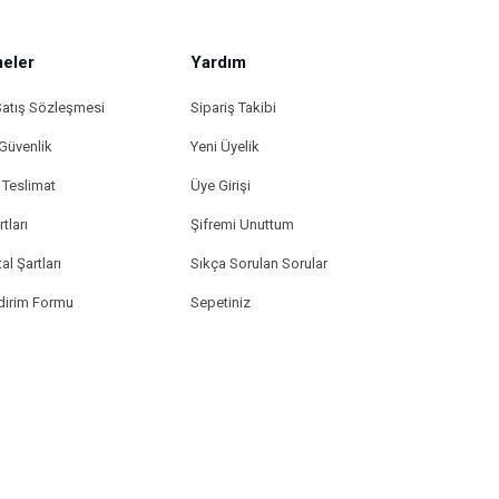
hatalar
bulunuyor.
eler
Ürün fiyatı
Yardım
diğer
sitelerden
Satış Sözleşmesi
Sipariş Takibi
daha
pahalı.
 Güvenlik
Yeni Üyelik
Bu ürüne
Teslimat
Üye Girişi
benzer
farklı
tları
Şifremi Unuttum
alternatifler
olmalı.
al Şartları
Sıkça Sorulan Sorular
ldirim Formu
Sepetiniz
Gönder