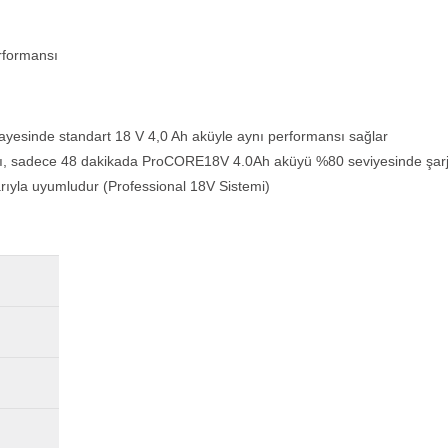
rformansı
ık sayesinde standart 18 V 4,0 Ah aküyle aynı performansı sağlar
ağı, sadece 48 dakikada ProCORE18V 4.0Ah aküyü %80 seviyesinde şarj e
arıyla uyumludur (Professional 18V Sistemi)