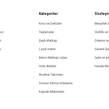
Kategoriler
Sözleşm
Kırıcı ve Deliciler
Mesafeli 
mız
Taşlamalar
Gizlilik ve
r
Şarjlı Matkap
Ödeme ve 
p
Lazer metre
Garanti Şar
Beton Matkap Uçları
İade ve İpt
Hobi Aletleri
Havale Bi
Anahtar Takımları
Somun Sıkma-Vidalama
Kaynak Makinaları