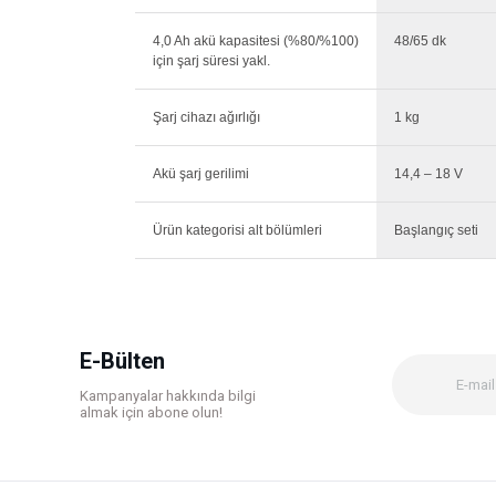
4,0 Ah akü kapasitesi (%80/%100)
48/65 dk
için şarj süresi yakl.
Şarj cihazı ağırlığı
1 kg
Akü şarj gerilimi
14,4 – 18 V
Ürün kategorisi alt bölümleri
Başlangıç seti
E-Bülten
Kampanyalar hakkında bilgi
almak için abone olun!