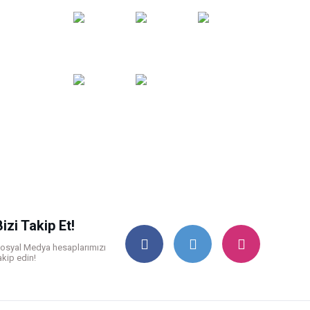
noktaları
öneri
formunu
kullanarak
tarafımıza
iletebilirsiniz.
Görüş
ve
önerileriniz
için
teşekkür
ederiz.
Ürün resmi
kalitesiz, bozuk
veya
görüntülenemiyor.
Bizi Takip Et!
Ürün
açıklamasında
osyal Medya hesaplarımızı
akip edin!
eksik bilgiler
bulunuyor.
Ürün
bilgilerinde