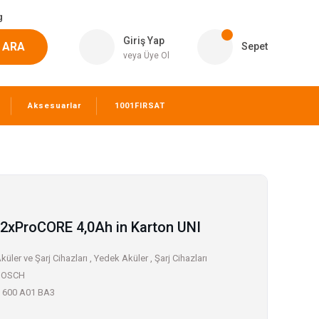
g
Giriş Yap
ARA
Sepet
veya Üye Ol
Aksesuarlar
1001FIRSAT
xProCORE 4,0Ah in Karton UNI
küler ve Şarj Cihazları
,
Yedek Aküler
,
Şarj Cihazları
BOSCH
 600 A01 BA3