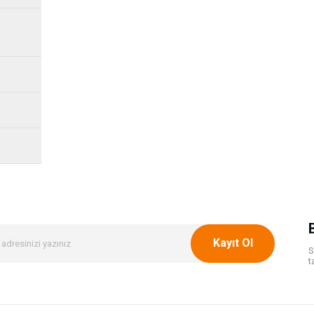
Kayıt Ol
S
t