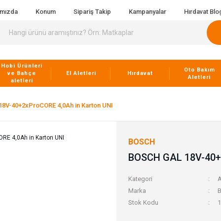
ımızda
Konum
Sipariş Takip
Kampanyalar
Hırdavat Blo
Hobi Ürünleri
Oto Bakım
ve Bahçe
El Aletleri
Hırdavat
Aletleri
aletleri
8V-40+2xProCORE 4,0Ah in Karton UNI
BOSCH
BOSCH GAL 18V-40+2
Kategori
A
Marka
Stok Kodu
1