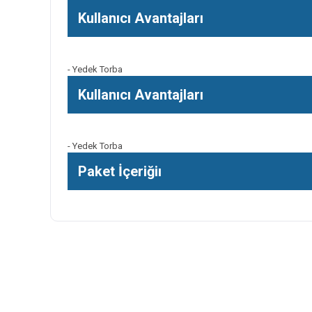
Kullanıcı Avantajları
- Yedek Torba
Kullanıcı Avantajları
- Yedek Torba
Paket İçeriğiı
Bu ürünün fiyat bilgisi, resim, ürün açıklamalarında ve diğer k
Görüş ve önerileriniz için teşekkür ederiz.
Ürün resmi kalitesiz, bozuk veya görüntülenemiyor.
Ürün açıklamasında eksik bilgiler bulunuyor.
Ürün bilgilerinde hatalar bulunuyor.