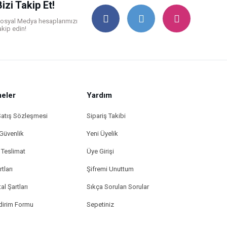
Bizi Takip Et!
osyal Medya hesaplarımızı
akip edin!
eler
Yardım
Satış Sözleşmesi
Sipariş Takibi
 Güvenlik
Yeni Üyelik
Teslimat
Üye Girişi
tları
Şifremi Unuttum
al Şartları
Sıkça Sorulan Sorular
ldirim Formu
Sepetiniz