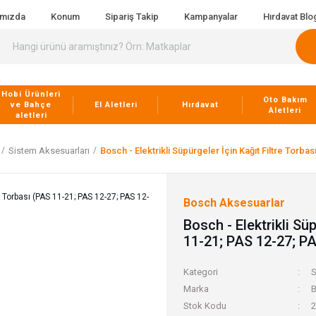
ımızda
Konum
Sipariş Takip
Kampanyalar
Hırdavat Blo
Hobi Ürünleri
Oto Bakım
ve Bahçe
El Aletleri
Hırdavat
Aletleri
aletleri
Sistem Aksesuarları
Bosch - Elektrikli Süpürgeler İçin Kağıt Filtre Torba
Bosch Aksesuarlar
Bosch - Elektrikli Sü
11-21; PAS 12-27; PA
Kategori
S
Marka
B
Stok Kodu
2