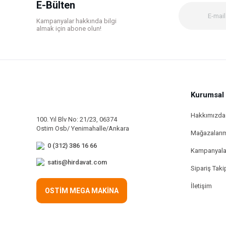
E-Bülten
Ürün fiyatı diğer sitelerden daha pahalı.
Kampanyalar hakkında bilgi
Bu ürüne benzer farklı alternatifler olmalı.
almak için abone olun!
Kurumsal
Hakkımızda
100. Yıl Blv No: 21/23, 06374
Ostim Osb/ Yenimahalle/Ankara
Mağazaları
0 (312) 386 16 66
Kampanyala
satis@hirdavat.com
Sipariş Taki
İletişim
OSTİM MEGA MAKİNA