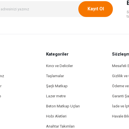
Kayıt Ol
S
t
Kategoriler
Gönder
Sözleşm
Kırıcı ve Deliciler
Mesafeli 
mız
Taşlamalar
Gizlilik ve
r
Şarjlı Matkap
Ödeme ve 
p
Lazer metre
Garanti Şar
Beton Matkap Uçları
İade ve İpt
Hobi Aletleri
Havale Bi
Anahtar Takımları