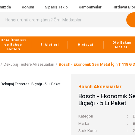
ımızda
Konum
Sipariş Takip
Kampanyalar
Hırdavat Blo
Hobi Ürünleri
Oto Bakım
ve Bahçe
El Aletleri
Hırdavat
Aletleri
aletleri
Dekupaj Testere Aksesuarları
Bosch - Ekonomik Seri Metal İçin T 118 G D
Bosch Aksesuarlar
Bosch - Ekonomik Ser
Bıçağı - 5'Li Paket
Kategori
D
Marka
B
Stok Kodu
2