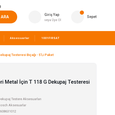
g
Giriş Yap
ARA
Sepet
veya Üye Ol
Aksesuarlar
1001FIRSAT
ekupaj Testeresi Bıçağı - 5'Li Paket
i Metal İçin T 118 G Dekupaj Testeresi
ekupaj Testere Aksesuarları
osch Aksesuarlar
608631012