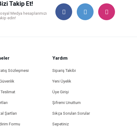
Bizi Takip Et!
osyal Medya hesaplarımızı
akip edin!
eler
Yardım
Satış Sözleşmesi
Sipariş Takibi
 Güvenlik
Yeni Üyelik
Teslimat
Üye Girişi
tları
Şifremi Unuttum
al Şartları
Sıkça Sorulan Sorular
ldirim Formu
Sepetiniz