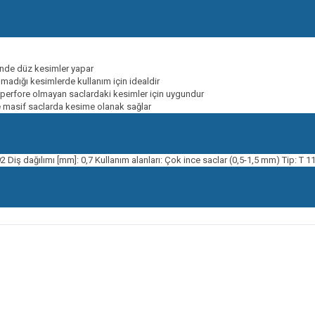
rinde düz kesimler yapar
lmadığı kesimlerde kullanım için idealdir
, perfore olmayan saclardaki kesimler için uygundur
ce masif saclarda kesime olanak sağlar
 Diş dağılımı [mm]: 0,7 Kullanım alanları: Çok ince saclar (0,5-1,5 mm) Tip: T 1
onularda yetersiz gördüğünüz noktaları öneri formunu kullanarak tarafımıza ileteb
Bu ürüne ilk yorumu siz yapın!
Yorum Yaz