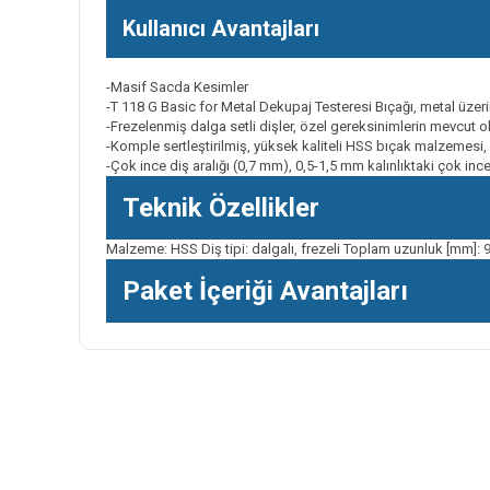
Kullanıcı Avantajları
-Masif Sacda Kesimler
-T 118 G Basic for Metal Dekupaj Testeresi Bıçağı, metal üze
-Frezelenmiş dalga setli dişler, özel gereksinimlerin mevcut o
-Komple sertleştirilmiş, yüksek kaliteli HSS bıçak malzemesi
-Çok ince diş aralığı (0,7 mm), 0,5-1,5 mm kalınlıktaki çok in
Teknik Özellikler
Malzeme: HSS Diş tipi: dalgalı, frezeli Toplam uzunluk [mm]: 92
Paket İçeriği Avantajları
Bu ürünün fiyat bilgisi, resim, ürün açıklamalarında ve diğer k
Görüş ve önerileriniz için teşekkür ederiz.
Ürün resmi kalitesiz, bozuk veya görüntülenemiyor.
Ürün açıklamasında eksik bilgiler bulunuyor.