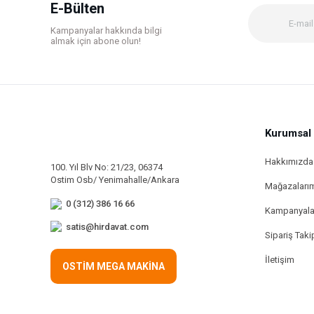
Ürün bilgilerinde hatalar bulunuyor.
E-Bülten
Ürün fiyatı diğer sitelerden daha pahalı.
Kampanyalar hakkında bilgi
Bu ürüne benzer farklı alternatifler olmalı.
almak için abone olun!
Kurumsal
Hakkımızda
100. Yıl Blv No: 21/23, 06374
Ostim Osb/ Yenimahalle/Ankara
Mağazaları
0 (312) 386 16 66
Kampanyala
satis@hirdavat.com
Sipariş Taki
İletişim
OSTİM MEGA MAKİNA