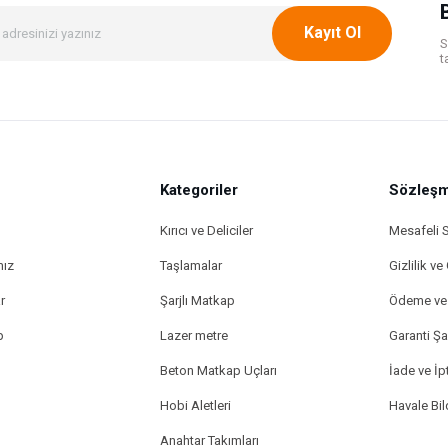
Kayıt Ol
S
t
Kategoriler
Gönder
Sözleşm
Kırıcı ve Deliciler
Mesafeli 
mız
Taşlamalar
Gizlilik ve
r
Şarjlı Matkap
Ödeme ve 
p
Lazer metre
Garanti Şar
Beton Matkap Uçları
İade ve İpt
Hobi Aletleri
Havale Bi
Anahtar Takımları