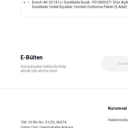
Bosch Art 23-18 Li / Durablade Bıçak - F016800371 Ürün Açıklam
Durablade Yedek Bıçaklar, Yeniden Doldurma Paketi (5 Adet).
Bu ürünün fiyat bilgisi, resim, ürün açıklamalarında ve diğer k
Görüş ve önerileriniz için teşekkür ederiz.
Ürün resmi kalitesiz, bozuk veya görüntülenemiyor.
Ürün açıklamasında eksik bilgiler bulunuyor.
Ürün bilgilerinde hatalar bulunuyor.
E-Bülten
Ürün fiyatı diğer sitelerden daha pahalı.
Kampanyalar hakkında bilgi
Bu ürüne benzer farklı alternatifler olmalı.
almak için abone olun!
Kurumsal
Hakkımızda
100. Yıl Blv No: 21/23, 06374
Ostim Osb/ Yenimahalle/Ankara