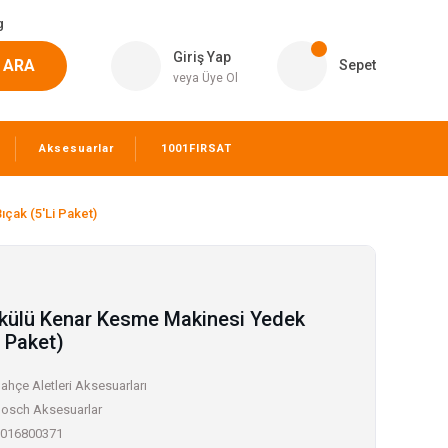
g
Giriş Yap
ARA
Sepet
veya Üye Ol
Aksesuarlar
1001FIRSAT
çak (5'Li Paket)
Akülü Kenar Kesme Makinesi Yedek
i Paket)
ahçe Aletleri Aksesuarları
osch Aksesuarlar
016800371