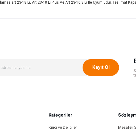
asıart 23-18 Li, Art 23-18 Li Plus Ve Art 23-10,8 Li Ile Uyumludur. Teslimat Kapsam
onularda yetersiz gördüğünüz noktaları öneri formunu kullanarak tarafımıza ileteb
Bu ürüne ilk yorumu siz yapın!
Yorum Yaz
Kayıt Ol
S
t
Kategoriler
Gönder
Sözleşm
Kırıcı ve Deliciler
Mesafeli 