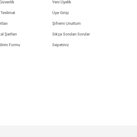
 Güvenlik
Yeni Üyelik
Teslimat
Üye Girişi
tları
Şifremi Unuttum
al Şartları
Sıkça Sorulan Sorular
ldirim Formu
Sepetiniz