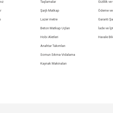
mız
Taşlamalar
Gizlilik ve
r
Şarjlı Matkap
Ödeme ve 
p
Lazer metre
Garanti Şar
Beton Matkap Uçları
İade ve İpt
Hobi Aletleri
Havale Bi
Anahtar Takımları
Somun Sıkma-Vidalama
Kaynak Makinaları