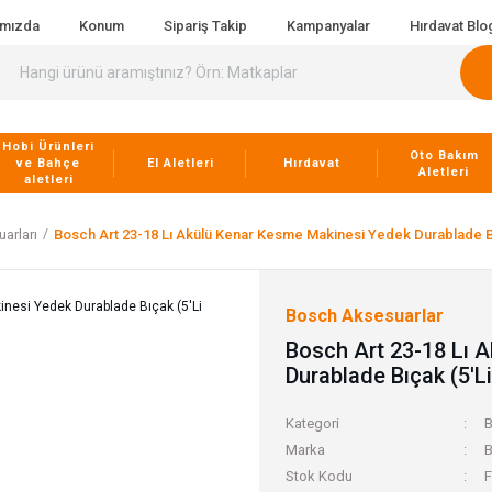
ımızda
Konum
Sipariş Takip
Kampanyalar
Hırdavat Blo
Hobi Ürünleri
Oto Bakım
ve Bahçe
El Aletleri
Hırdavat
Aletleri
aletleri
arları
Bosch Art 23-18 Lı Akülü Kenar Kesme Makinesi Yedek Durablade Bı
Bosch Aksesuarlar
Bosch Art 23-18 Lı 
Durablade Bıçak (5'L
Kategori
B
Marka
B
Stok Kodu
F