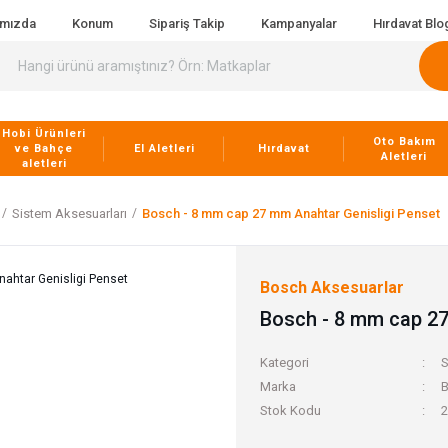
ımızda
Konum
Sipariş Takip
Kampanyalar
Hırdavat Blo
Hobi Ürünleri
Oto Bakım
ve Bahçe
El Aletleri
Hırdavat
Aletleri
aletleri
Sistem Aksesuarları
Bosch - 8 mm cap 27 mm Anahtar Genisligi Penset
Bosch Aksesuarlar
Bosch - 8 mm cap 27
Kategori
S
Marka
B
Stok Kodu
2