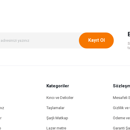
Bu ürüne ilk yorumu siz yapın!
Yorum Yaz
Kayıt Ol
S
t
Kategoriler
Gönder
Sözleşm
Kırıcı ve Deliciler
Mesafeli 
mız
Taşlamalar
Gizlilik ve
r
Şarjlı Matkap
Ödeme ve 
p
Lazer metre
Garanti Şar