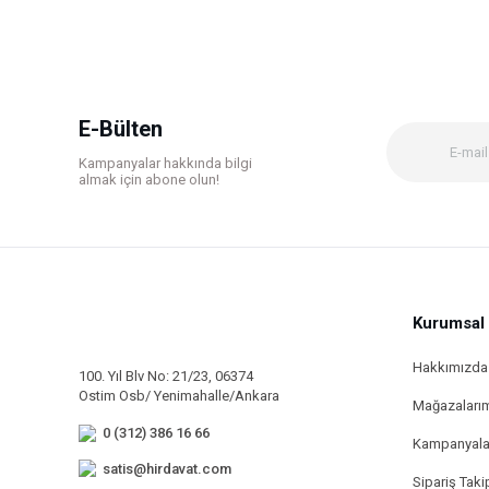
Ürün resmi kalitesiz, bozuk veya görüntülenemiyor.
Ürün açıklamasında eksik bilgiler bulunuyor.
Ürün bilgilerinde hatalar bulunuyor.
E-Bülten
Ürün fiyatı diğer sitelerden daha pahalı.
Kampanyalar hakkında bilgi
Bu ürüne benzer farklı alternatifler olmalı.
almak için abone olun!
Kurumsal
Hakkımızda
100. Yıl Blv No: 21/23, 06374
Ostim Osb/ Yenimahalle/Ankara
Mağazaları
0 (312) 386 16 66
Kampanyala
satis@hirdavat.com
Sipariş Taki