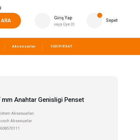
g
Giriş Yap
ARA
Sepet
veya Üye Ol
Aksesuarlar
1001FIRSAT
 mm Anahtar Genisligi Penset
istem Aksesuarları
osch Aksesuarlar
608570111