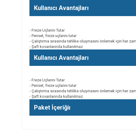
Kullanıcı Avantajları
- Freze Uçlarını Tutar
- Penset, freze uçlarını tutar
- Çalıştırma sırasında tehlike oluşmasını önlemek için her za
- Şaft kovanlarında kullanılmaz
Kullanıcı Avantajları
- Freze Uçlarını Tutar
- Penset, freze uçlarını tutar
- Çalıştırma sırasında tehlike oluşmasını önlemek için her za
- Şaft kovanlarında kullanılmaz
Paket İçeriğiı
Bu ürünün fiyat bilgisi, resim, ürün açıklamalarında ve diğer k
Görüş ve önerileriniz için teşekkür ederiz.