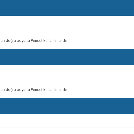
man doğru boyutta Penset kullanılmalıdır
man doğru boyutta Penset kullanılmalıdır
onularda yetersiz gördüğünüz noktaları öneri formunu kullanarak tarafımıza ileteb