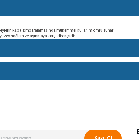
 yüzeylerin kaba zımparalamasında mükemmel kullanım ömrü sunar
 yüzey sağlam ve aşınmaya karşı dirençlidir
onularda yetersiz gördüğünüz noktaları öneri formunu kullanarak tarafımıza ileteb
Bu ürüne ilk yorumu siz yapın!
Yorum Yaz
Kayıt Ol