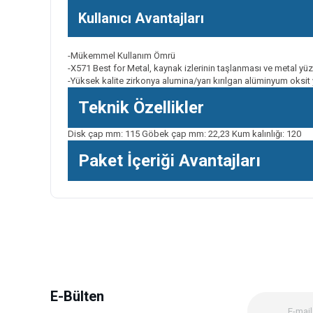
Kullanıcı Avantajları
-Mükemmel Kullanım Ömrü
-X571 Best for Metal, kaynak izlerinin taşlanması ve metal
-Yüksek kalite zirkonya alumina/yarı kırılgan alüminyum oksit
Teknik Özellikler
Disk çap mm: 115 Göbek çap mm: 22,23 Kum kalınlığı: 120
Paket İçeriği Avantajları
Bu ürünün fiyat bilgisi, resim, ürün açıklamalarında ve diğer k
Görüş ve önerileriniz için teşekkür ederiz.
Ürün resmi kalitesiz, bozuk veya görüntülenemiyor.
Ürün açıklamasında eksik bilgiler bulunuyor.
Ürün bilgilerinde hatalar bulunuyor.
E-Bülten
Ürün fiyatı diğer sitelerden daha pahalı.