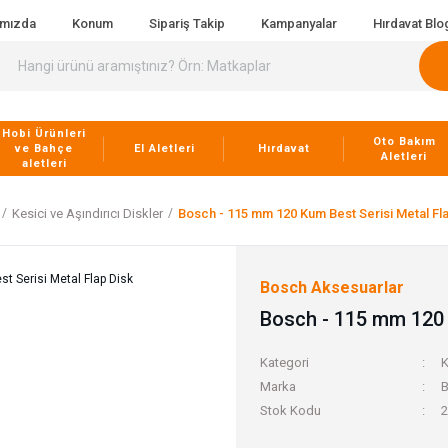
ımızda
Konum
Sipariş Takip
Kampanyalar
Hırdavat Blo
Hobi Ürünleri
Oto Bakım
ve Bahçe
El Aletleri
Hırdavat
Aletleri
aletleri
Kesici ve Aşındırıcı Diskler
Bosch - 115 mm 120 Kum Best Serisi Metal Fl
Bosch Aksesuarlar
Bosch - 115 mm 120 
Kategori
K
Marka
B
Stok Kodu
2