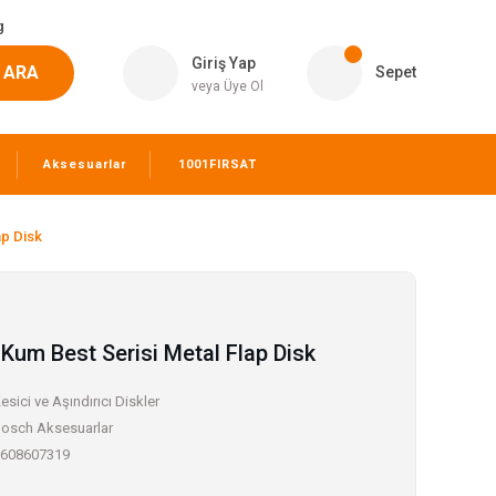
g
Giriş Yap
ARA
Sepet
veya Üye Ol
Aksesuarlar
1001FIRSAT
ap Disk
Kum Best Serisi Metal Flap Disk
esici ve Aşındırıcı Diskler
osch Aksesuarlar
608607319