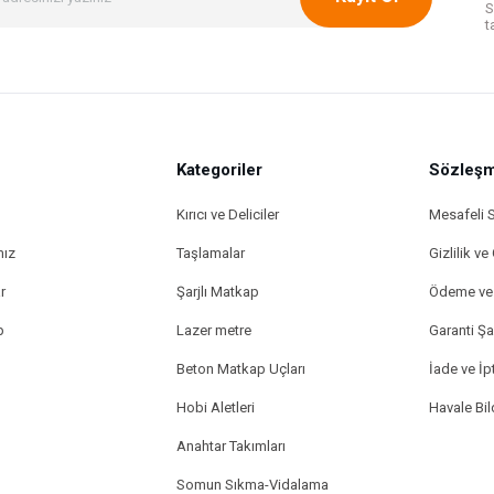
S
t
Kategoriler
Gönder
Sözleşm
Kırıcı ve Deliciler
Mesafeli 
mız
Taşlamalar
Gizlilik ve
r
Şarjlı Matkap
Ödeme ve 
p
Lazer metre
Garanti Şar
Beton Matkap Uçları
İade ve İpt
Hobi Aletleri
Havale Bi
Anahtar Takımları
Somun Sıkma-Vidalama