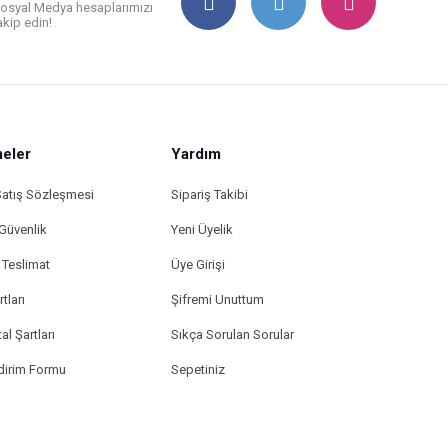
osyal Medya hesaplarımızı
akip edin!
eler
Yardım
Satış Sözleşmesi
Sipariş Takibi
 Güvenlik
Yeni Üyelik
Teslimat
Üye Girişi
tları
Şifremi Unuttum
al Şartları
Sıkça Sorulan Sorular
ldirim Formu
Sepetiniz