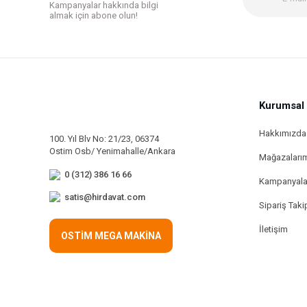
Kampanyalar hakkında bilgi
Bu ürüne benzer farklı alternatifler olmalı.
almak için abone olun!
Kurumsal
Hakkımızda
100. Yıl Blv No: 21/23, 06374
Ostim Osb/ Yenimahalle/Ankara
Mağazaları
0 (312) 386 16 66
Kampanyala
satis@hirdavat.com
Sipariş Taki
İletişim
OSTİM MEGA MAKİNA