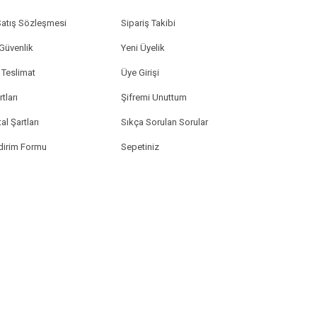
Satış Sözleşmesi
Sipariş Takibi
 Güvenlik
Yeni Üyelik
Teslimat
Üye Girişi
tları
Şifremi Unuttum
al Şartları
Sıkça Sorulan Sorular
ldirim Formu
Sepetiniz