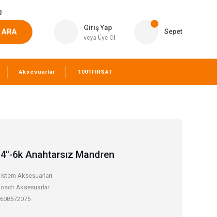
g
Giriş Yap
ARA
Sepet
veya Üye Ol
Aksesuarlar
1001FIRSAT
/4''-6k Anahtarsız Mandren
istem Aksesuarları
osch Aksesuarlar
608572075