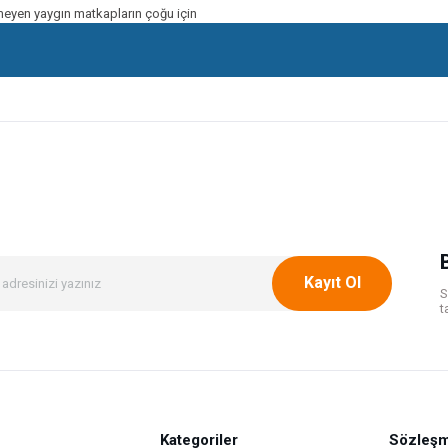
çermeyen yaygın matkapların çoğu için
onularda yetersiz gördüğünüz noktaları öneri formunu kullanarak tarafımıza ileteb
Bu ürüne ilk yorumu siz yapın!
Yorum Yaz
Kayıt Ol
S
t
Kategoriler
Gönder
Sözleşm