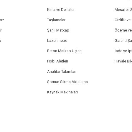
Kırıcı ve Deliciler
Mesafeli 
mız
Taşlamalar
Gizlilik ve
r
Şarjlı Matkap
Ödeme ve 
p
Lazer metre
Garanti Şar
Beton Matkap Uçları
İade ve İpt
Hobi Aletleri
Havale Bi
Anahtar Takımları
Somun Sıkma-Vidalama
Kaynak Makinaları