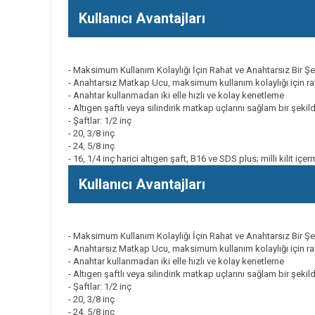
Kullanıcı Avantajları
- Maksimum Kullanım Kolaylığı İçin Rahat ve Anahtarsız Bir Şeki
- Anahtarsız Matkap Ucu, maksimum kullanım kolaylığı için ra
- Anahtar kullanmadan iki elle hızlı ve kolay kenetleme
- Altıgen şaftlı veya silindirik matkap uçlarını sağlam bir şekil
- Şaftlar: 1/2 inç
- 20, 3/8 inç
- 24, 5/8 inç
- 16, 1/4 inç harici altıgen şaft, B16 ve SDS plus; milli kilit i
Kullanıcı Avantajları
- Maksimum Kullanım Kolaylığı İçin Rahat ve Anahtarsız Bir Şeki
- Anahtarsız Matkap Ucu, maksimum kullanım kolaylığı için ra
- Anahtar kullanmadan iki elle hızlı ve kolay kenetleme
- Altıgen şaftlı veya silindirik matkap uçlarını sağlam bir şekil
- Şaftlar: 1/2 inç
- 20, 3/8 inç
- 24, 5/8 inç