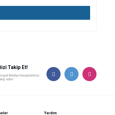
ilirsiniz.
Bizi Takip Et!
osyal Medya hesaplarımızı
akip edin!
eler
Yardım