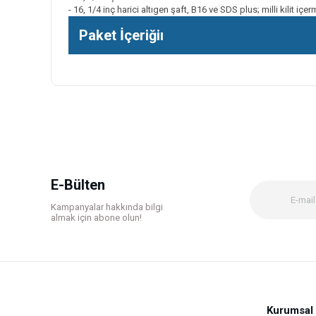
- 16, 1/4 inç harici altıgen şaft, B16 ve SDS plus; milli kilit i
Paket İçeriğiı
Bu ürünün fiyat bilgisi, resim, ürün açıklamalarında ve diğer k
Görüş ve önerileriniz için teşekkür ederiz.
Ürün resmi kalitesiz, bozuk veya görüntülenemiyor.
Ürün açıklamasında eksik bilgiler bulunuyor.
Ürün bilgilerinde hatalar bulunuyor.
E-Bülten
Ürün fiyatı diğer sitelerden daha pahalı.
Kampanyalar hakkında bilgi
Bu ürüne benzer farklı alternatifler olmalı.
almak için abone olun!
Kurumsal